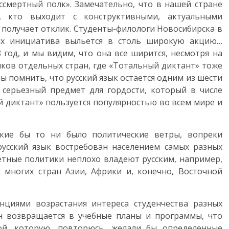
ессмертный полк». Замечательно, что в нашей стране
, кто выходит с конструктивными, актуальными
получает отклик. Студенты-филологи Новосибирска в
их инициатива выльется в столь широкую акцию…
 год, и мы видим, что она все ширится, несмотря на
ков отдельных стран, где «Тотальный диктант» тоже
ы помнить, что русский язык остается одним из шести
серьезный предмет для гордости, который в числе
й диктант» пользуется популярностью во всем мире и
акие бы то ни было политические ветры, вопреки
русский язык востребован населением самых разных
етные политики неплохо владеют русским, например,
 многих стран Азии, Африки и, конечно, Восточной
циями возрастания интереса студенчества разных
Он возвращается в учебные планы и программы, что
той, которую, повторюсь, желали бы определенные