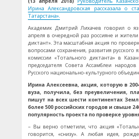
(13 апреля 2018)
Руководитель Казанско
Ирина Александровская рассказала о ст
Татарстана».
Академик Дмитрий Лихачев говорил о яз
апреля в очередной раз россияне и жител
диктант». Эта масштабная акция по провер
вопросами сохранения, развития русского 
комиссии «Тотального диктанта» в Каза
председателя Совета Ассамблеи народов 
Русского национально-культурного объедин
Ирина Алексеевна, акция, которую в 20
вуза, получила, без преувеличения, п
пишут на всех шести континентах Земл
более 500 российских городов и свыше 2
популярность проекта по проверке уровн
– Вы верно отметили, что акция «Тоталь
говорится, «снизу». А любая идея, рож