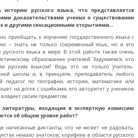
 историю русского языка, что представляется
ними доказательствами ученых о существовании
ях и другими сенсационными открытиями…
ьно приобщать к изучению государственного языка с
ию – знать не только современный язык, но и его
 русского языка в мире. В этой работе также очень
стическому образованию учителей. Задумаемся, кто
м русским языком? Ведь это не только учитель-
льной школы и, в принципе, преподаватель любого
ый педагог по географии, истории, математике или
пишет на доске с ошибками, его авторитет у учеников
о владеет своим предметом.
и литературы, входящие в экспертную комиссию
ются об общем уровне работ?
ще написанные диктанты, что не может не радовать.
естве немало знатоков, корифеев в области русского