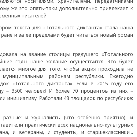
вляются носителями, хранителями, передатчиками
 тому же это опять-таки дополнительно привлекает к
еменных писателей.
ором текста для «Тотального диктанта» стала наша
стране и за ее пределами будет читаться новый роман
ндовала на звание столицы грядущего «Тотального
айшие годы наше желание осуществится. Это будет
лается многое для того, чтобы акция проходила не
 муниципальным районам республики. Ежегодно
док «Тотального диктанта». Если в 2015 году его
ду – 3500 человек! И более 70 процентов из них –
ли инициативу. Работали 48 площадок по республике:
разные: и журналисты (что особенно приятно), и
ставители практически всех национально-культурных
ана, и ветераны, и студенты, и старшеклассники…