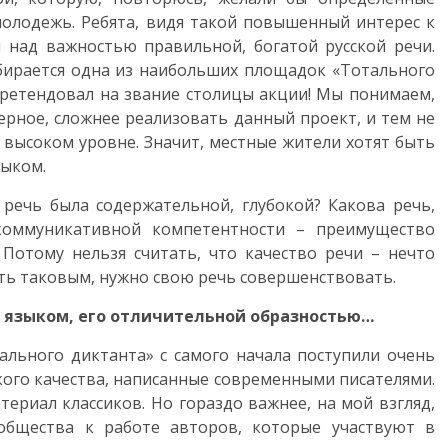
молодежь. Ребята, видя такой повышенный интерес к
я над важностью правильной, богатой русской речи.
бирается одна из наибольших площадок «Тотального
претендовал на звание столицы акции! Мы понимаем,
ерное, сложнее реализовать данный проект, и тем не
 высоком уровне. Значит, местные жители хотят быть
зыком.
 речь была содержательной, глубокой? Какова речь,
коммуникативной компетентности – преимущество
 Потому нельзя считать, что качество речи – нечто
ыть таковым, нужно свою речь совершенствовать.
ь языком, его отличительной образностью…
ального диктанта» с самого начала поступили очень
кого качества, написанные современными писателями.
ериал классиков. Но гораздо важнее, на мой взгляд,
бщества к работе авторов, которые участвуют в