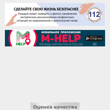
Сэсэгма Бубеева
28 августа
Чингиз Мустафаев
29 августа
Надежда Рослова
1 сентября
Гали Хасанов
1 сентября
Владислав Тома
3 сентября
Ильдар Гильмутдинов