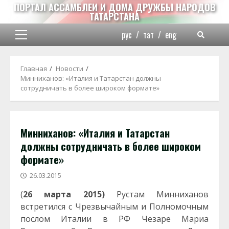
Перейти
ПОРТАЛ АССАМБЛЕИ И ДОМА ДРУЖБЫ НАРОДОВ
ТАТАРСТАНА
к
содержимому
рус
/
тат
/
eng
Основное
меню
Главная
Новости
Минниханов: «Италия и Татарстан должны
сотрудничать в более широком формате»
Минниханов: «Италия и Татарстан
должны сотрудничать в более широком
формате»
26.03.2015
(
26 марта 2015)
Рустам Минниханов
встретился с Чрезвычайным и Полномочным
послом Италии в РФ Чезаре Мариа