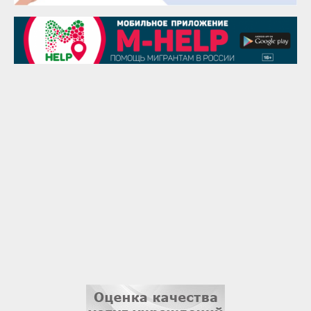
Чингиз Мустафаев
29 августа
Надежда Рослова
1 сентября
Гали Хасанов
1 сентября
Владислав Тома