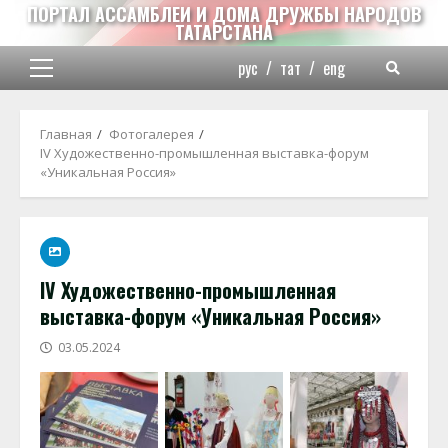
Перейти
ПОРТАЛ АССАМБЛЕИ И ДОМА ДРУЖБЫ НАРОДОВ
ТАТАРСТАНА
к
содержимому
рус
/
тат
/
eng
Основное
меню
Главная
Фотогалерея
IV Художественно-промышленная выставка-форум
«Уникальная Россия»
IV Художественно-промышленная
выставка-форум «Уникальная Россия»
03.05.2024