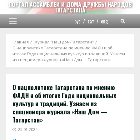
Перейти
ПОРТАЛ АССАМБЛЕИ И ДОМА ДРУЖБЫ НАРОДОВ
ТАТАРСТАНА
к
содержимому
рус
/
тат
/
eng
Основное
меню
Главная
Журнал "Наш дом-Татарстан"
О нацполитике Татарстана по мнению ФАДН и об
итогах Года национальных культур и традиций. Узнаем
из спецномера журнала «Наш Дом — Татарстан»
О нацполитике Татарстана по мнению
ФАДН и об итогах Года национальных
культур и традиций. Узнаем из
спецномера журнала «Наш Дом —
Татарстан»
25.01.2024