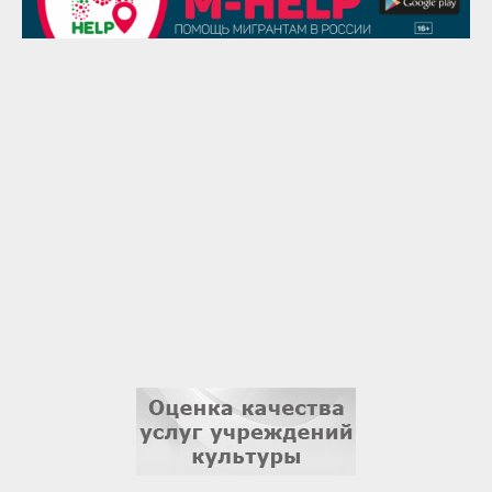
Надежда Рослова
1 сентября
Гали Хасанов
1 сентября
Владислав Тома