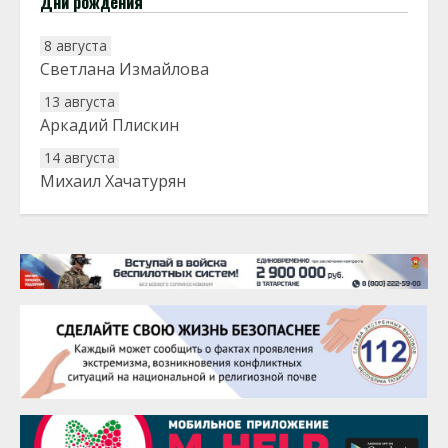
Дни рождения
8 августа
Светлана Измайлова
13 августа
Аркадий Плискин
14 августа
Михаил Хачатурян
20 августа
Тарык Доган
22 августа
Евгений Ефимов
25 августа
Сэсэгма Бубеева
28 августа
Чингиз Мустафаев
29 августа