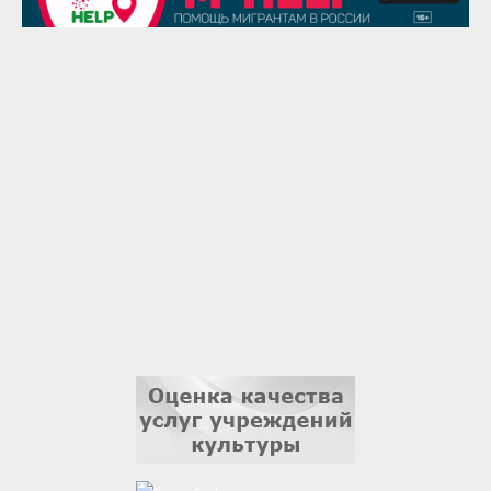
Надежда Рослова
1 сентября
Гали Хасанов
1 сентября
Владислав Тома