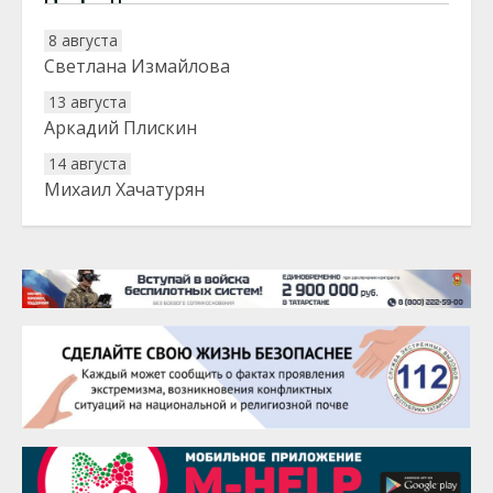
8 августа
Светлана Измайлова
13 августа
Аркадий Плискин
14 августа
Михаил Хачатурян
20 августа
Тарык Доган
22 августа
Евгений Ефимов
25 августа
Сэсэгма Бубеева
28 августа
Чингиз Мустафаев
29 августа