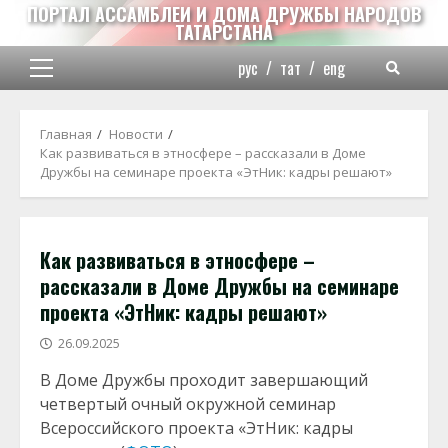
Перейти
ПОРТАЛ АССАМБЛЕИ И ДОМА ДРУЖБЫ НАРОДОВ
ТАТАРСТАНА
к
содержимому
рус
/
тат
/
eng
Основное
меню
Главная
Новости
Как развиваться в этносфере – рассказали в Доме
Дружбы на семинаре проекта «ЭтНик: кадры решают»
Как развиваться в этносфере –
рассказали в Доме Дружбы на семинаре
проекта «ЭтНик: кадры решают»
26.09.2025
В Доме Дружбы проходит завершающий
четвертый очный окружной семинар
Всероссийского проекта «ЭтНик: кадры