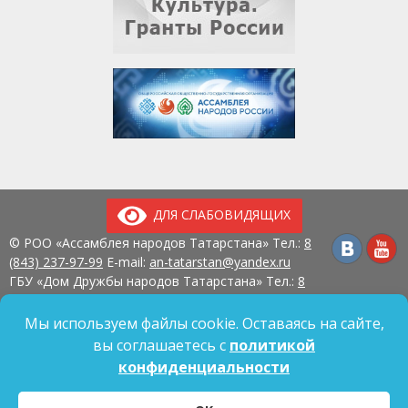
ДЛЯ СЛАБОВИДЯЩИХ
© РОО «Ассамблея народов Татарстана» Тел.:
8
(843) 237-97-99
E-mail:
an-tatarstan@yandex.ru
ГБУ «Дом Дружбы народов Татарстана» Тел.:
8
(843) 237-97-90
E-mail:
mk.ddn@tatar.ru
420107, г. Казань, ул. Павлюхина, д. 57
Мы используем файлы cookie. Оставаясь на сайте,
вы соглашаетесь с
политикой
конфиденциальности
Политика обработки персональных данных