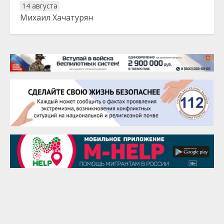
14 августа
Михаил Хачатурян
20 августа
Тарык Доган
22 августа
Евгений Ефимов
25 августа
Сэсэгма Бубеева
28 августа
Чингиз Мустафаев
29 августа
Надежда Рослова
1 сентября
Гали Хасанов
1 сентября
Владислав Тома