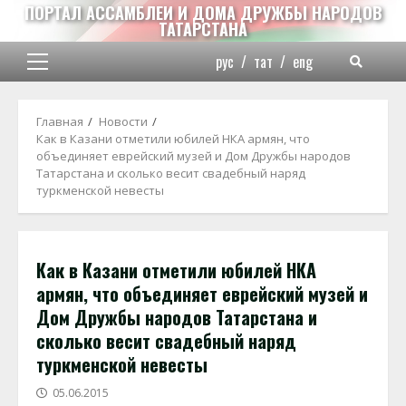
Перейти
ПОРТАЛ АССАМБЛЕИ И ДОМА ДРУЖБЫ НАРОДОВ
ТАТАРСТАНА
к
содержимому
рус
/
тат
/
eng
Основное
меню
Главная
Новости
Как в Казани отметили юбилей НКА армян, что
объединяет еврейский музей и Дом Дружбы народов
Татарстана и сколько весит свадебный наряд
туркменской невесты
Как в Казани отметили юбилей НКА
армян, что объединяет еврейский музей и
Дом Дружбы народов Татарстана и
сколько весит свадебный наряд
туркменской невесты
05.06.2015