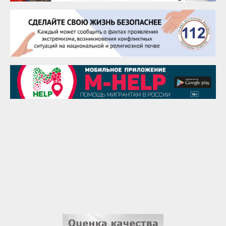
Сэсэгма Бубеева
28 августа
Чингиз Мустафаев
29 августа
Надежда Рослова
1 сентября
Гали Хасанов
1 сентября
Владислав Тома
3 сентября
Ильдар Гильмутдинов