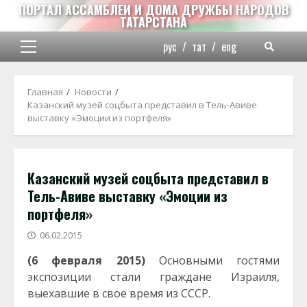
Перейти
ПОРТАЛ АССАМБЛЕИ И ДОМА ДРУЖБЫ НАРОДОВ
ТАТАРСТАНА
к
содержимому
рус
/
тат
/
eng
Основное
меню
Главная
Новости
Казанский музей соцбыта представил в Тель-Авиве
выставку «Эмоции из портфеля»
Казанский музей соцбыта представил в
Тель-Авиве выставку «Эмоции из
портфеля»
06.02.2015
(6 февраля 2015)
Основными гостями
экспозиции стали граждане Израиля,
выехавшие в свое время из СССР.