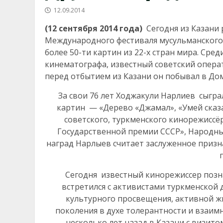
12.09.2014
(12 сентября 2014 года)
Сегодня из Казани 
Международного фестиваля мусульманского 
более 50-ти картин из 22-х стран мира. Сре
кинематографа, известный советский опера
перед отбытием из Казани он побывал в До
За свои 76 лет Ходжакули Нарлиев сыгра
картин — «Дерево «Джамал», «Умей сказа
советского, туркменского кинорежиссё
Государственной премии СССР», Народны
наград Нарлыев считает заслуженное призна
Сегодня известный кинорежиссер позн
встретился с активистами туркменской 
культурного просвещения, активной 
поколения в духе толерантности и взаим
несколько лет назад в Казани с визит