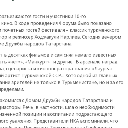
разъезжаются гости и участники 10-го
кино. В ходе проведения Форума было показано
ди почетных гостей фестиваля – классик туркменского
тор и режиссер Ходжакули Нарлиев.
Сегодня вечером
ме Дружбы народов Татарстана.
л в десятках фильмов и сам снял немало известных
ть «нет»», «Манкурт» и другие. В арсенале наград
ра, сценариста и кинооператора звания «Лауреат
й артист Туркменской ССР… Хотя одной из главных
ние зрителей не только в Туркменистане, но и за его
пределами.
акомился с Домом Дружбы народов Татарстана и
диаспоры. Речь, в частности, шла о необходимости
жизненной позиции и воспитании подрастающего
ного уважения. Представители НКА вспоминали, что
ом побывал Президент Туркменистана Гурбангулы