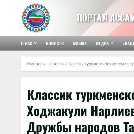
Перейти
к
ПОРТАЛ АССА
содержимому
О НАС
НОВОСТИ
АФИША
МЕДИА
«НАЦ
Главная
Новости
Классик туркменского кинемато
Классик туркменск
Ходжакули Нарлиев
Дружбы народов Та