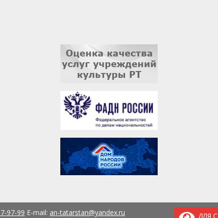
37-97-99
E-mail:
an-tatarstan@yandex.ru
ДЛЯ 