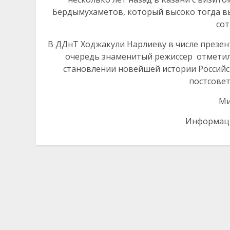
Бердымухаметов, который высоко тогда вы
сот
В ДДнТ Ходжакули Нарлиеву в числе презе
очередь знаменитый режиссер отметил
становлении новейшей истории Россий
постсовет
Ми
Информац