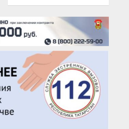
20 августа
Тарык Доган
22 августа
Евгений Ефимов
25 августа
Сэсэгма Бубеева
28 августа
Чингиз Мустафаев
29 августа
Надежда Рослова
1 сентября
Гали Хасанов
1 сентября
Владислав Тома