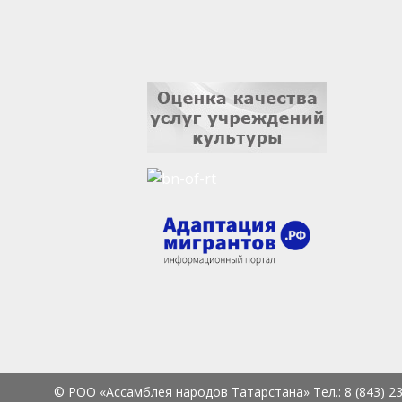
© РОО «Ассамблея народов Татарстана» Тел.:
8 (843) 2