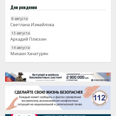
Дни рождения
8 августа
Светлана Измайлова
13 августа
Аркадий Плискин
14 августа
Михаил Хачатурян
20 августа
Тарык Доган
22 августа
Евгений Ефимов
25 августа
Сэсэгма Бубеева
28 августа
Чингиз Мустафаев