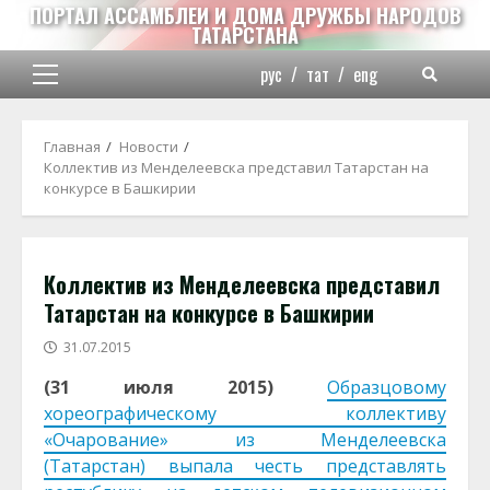
Перейти
ПОРТАЛ АССАМБЛЕИ И ДОМА ДРУЖБЫ НАРОДОВ
ТАТАРСТАНА
к
содержимому
рус
/
тат
/
eng
Основное
меню
Главная
Новости
Коллектив из Менделеевска представил Татарстан на
конкурсе в Башкирии
Коллектив из Менделеевска представил
Татарстан на конкурсе в Башкирии
31.07.2015
(31 июля 2015)
Образцовому
хореографическому коллективу
«Очарование» из Менделеевска
(Татарстан) выпала честь представлять