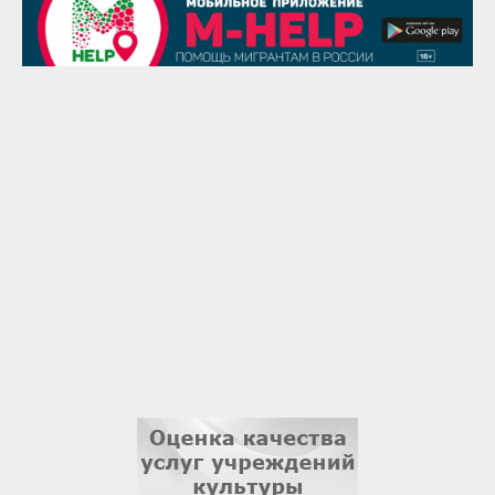
29 августа
Надежда Рослова
1 сентября
Гали Хасанов
1 сентября
Владислав Тома