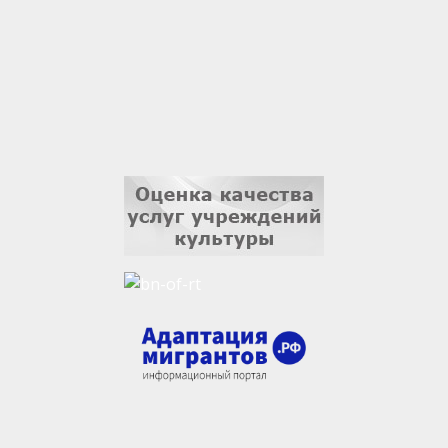
3 сентября
Ильдар Гильмутдинов