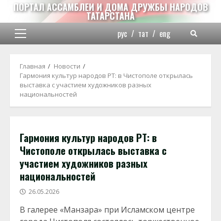
Перейти
ПОРТАЛ АССАМБЛЕИ И ДОМА ДРУЖБЫ НАРОДОВ
ТАТАРСТАНА
к
содержимому
рус
/
тат
/
eng
Основное
меню
Главная
Новости
Гармония культур народов РТ: в Чистополе открылась
выставка с участием художников разных
национальностей
Гармония культур народов РТ: в
Чистополе открылась выставка с
участием художников разных
национальностей
26.05.2026
В галерее «Манзара» при Исламском центре