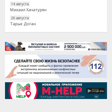
14 августа
Михаил Хачатурян
20 августа
Тарык Доган
22 августа
Евгений Ефимов
25 августа
Сэсэгма Бубеева
28 августа
Чингиз Мустафаев
29 августа
Надежда Рослова
1 сентября
Гали Хасанов
1 сентября
Владислав Тома