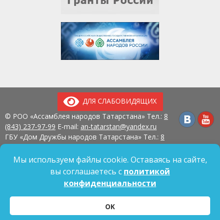
ДЛЯ СЛАБОВИДЯЩИХ
© РОО «Ассамблея народов Татарстана» Тел.:
8
(843) 237-97-99
E-mail:
an-tatarstan@yandex.ru
ГБУ «Дом Дружбы народов Татарстана» Тел.:
8
(843) 237-97-90
E-mail:
mk.ddn@tatar.ru
420107, г. Казань, ул. Павлюхина, д. 57
Мы используем файлы cookie. Оставаясь на сайте,
вы соглашаетесь с
политикой
конфиденциальности
Политика обработки персональных данных
OK
Согласие на обработку персональных данных