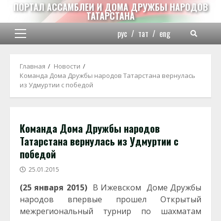
Перейти
ПОРТАЛ АССАМБЛЕИ И ДОМА ДРУЖБЫ НАРОДОВ
ТАТАРСТАНА
к
содержимому
рус
/
тат
/
eng
Основное
меню
Главная
Новости
Команда Дома Дружбы народов Татарстана вернулась
из Удмуртии с победой
Команда Дома Дружбы народов
Татарстана вернулась из Удмуртии с
победой
25.01.2015
(25 января 2015)
В Ижевском
Доме Дружбы
народов впервые прошел Открытый
межрегиональный турнир по шахматам