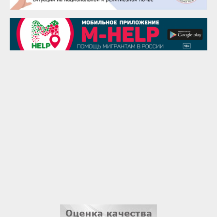
28 августа
Чингиз Мустафаев
29 августа
Надежда Рослова
1 сентября
Гали Хасанов
1 сентября
Владислав Тома