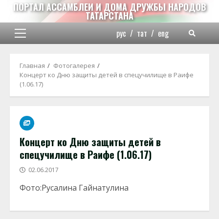
Перейти
ПОРТАЛ АССАМБЛЕИ И ДОМА ДРУЖБЫ НАРОДОВ
ТАТАРСТАНА
к
содержимому
рус
/
тат
/
eng
Основное
меню
Главная
Фотогалерея
Концерт ко Дню защиты детей в спецучилище в Раифе
(1.06.17)
Концерт ко Дню защиты детей в
спецучилище в Раифе (1.06.17)
02.06.2017
Фото:Русалина Гайнатулина