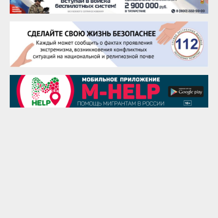
25 августа
Сэсэгма Бубеева
28 августа
Чингиз Мустафаев
29 августа
Надежда Рослова
1 сентября
Гали Хасанов
1 сентября
Владислав Тома
3 сентября
Ильдар Гильмутдинов