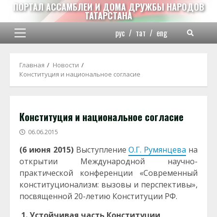
Перейти
ПОРТАЛ АССАМБЛЕИ И ДОМА ДРУЖБЫ НАРОДОВ
ТАТАРСТАНА
к
содержимому
рус
/
тат
/
eng
Основное
меню
Главная
Новости
Конституция и национальное согласие
Конституция и национальное согласие
06.06.2015
(6 июня 2015)
Выступление
О.Г. Румянцева
на
открытии Международной научно-
практической конференции «Современный
конституционализм: вызовы и перспективы»,
посвященной 20-летию Конституции РФ.
1. Устойчивая часть Конституции