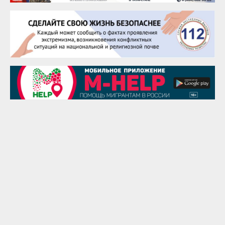
Евгений Ефимов
25 августа
Сэсэгма Бубеева
28 августа
Чингиз Мустафаев
29 августа
Надежда Рослова
1 сентября
Гали Хасанов
1 сентября
Владислав Тома