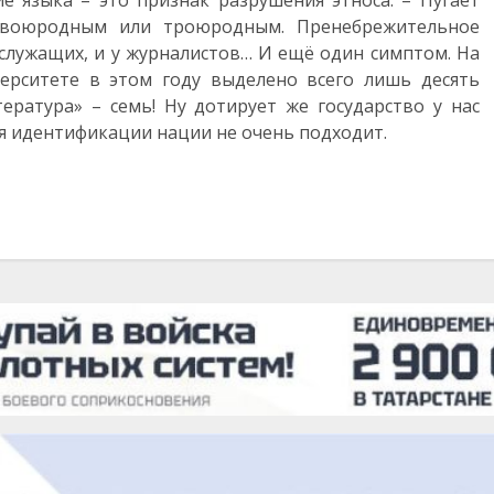
е языка – это признак разрушения этноса: – Пугает
двоюродным или троюродным. Пренебрежительное
 служащих, и у журналистов… И ещё один симптом. На
ерситете в этом году выделено всего лишь десять
ература» – семь! Ну дотирует же государство у нас
для идентификации нации не очень подходит.