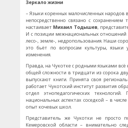
Зеркало жизни
– Языки коренных малочисленных народов вп
непосредственно связано с сохранением 
настаивает
Михаил Тодышев
, представит
И с позиции межнациональных отношений з
лесо-, земле-, недропользования. Наши сор
это бьёт по вопросам культуры, языки 
изменения.
Правда, на Чукотке с родными языками всё 
общей сложности в тридцати из сорока дв
выпускают книги. Принята своя регионал
работает Чукотский институт развития обр
отдел этнопедагогических технологий.
национальных аспектах соседкой – в числе
опыт кочевых школ.
Представитель же Чукотки не просто п
Кемеровской области – внимательно сле