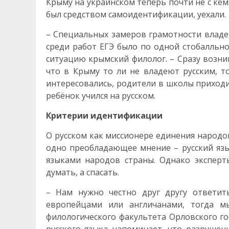
Крыму на украинском теперь почти не с кем
был средством самоидентификации, уехали.
– Специальных замеров грамотности владен
среди работ ЕГЭ было по одной стобалльной
ситуацию крымский филолог. – Сразу возник
что в Крыму то ли не владеют русским, то
интересовались, родители в школы приходил
ребёнок учился на русском.
Критерии идентификации
О русском как миссионере единения народо
одно преобладающее мнение – русский язы
языками народов страны. Однако эксперт
думать, а спасать.
– Нам нужно честно друг другу ответит
европейцами или англичанами, тогда 
филологического факультета Орловского г