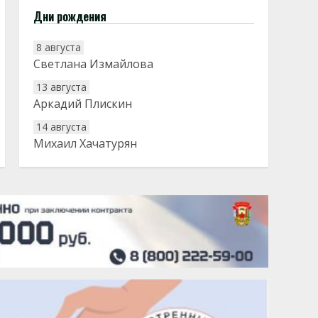
Дни рождения
8 августа
Светлана Измайлова
13 августа
Аркадий Плискин
14 августа
Михаил Хачатурян
20 августа
Тарык Доган
22 августа
Евгений Ефимов
25 августа
Сэсэгма Бубеева
28 августа
Чингиз Мустафаев