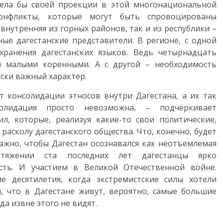
мела бы своей проекции в этой многонациональной
конфликты, которые могут быть спровоцированы
нутренняя из горных районов, так и из республики –
ые дагестанские представители. В регионе, с одной
хранения дагестанских языков. Ведь четырнадцать
и малыми коренными. А с другой – необходимость
ски важный характер.
т консолидации этносов внутри Дагестана, а их так
олидация просто невозможна, – подчёркивает
ил, которые, реализуя какие-то свои политические,
расколу дагестанского общества. Что, конечно, будет
ажно, чтобы Дагестан осознавался как неотъемлемая
отяжении ста последних лет дагестанцы ярко
ть. И участием в Великой Отечественной войне.
е десятилетия, когда экстремистские силы хотели
, что в Дагестане живут, вероятно, самые большие
да извне этого не видят.