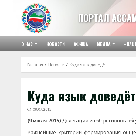
Перейти
к
ПОРТАЛ АССА
содержимому
О НАС
НОВОСТИ
АФИША
МЕДИА
«НАЦ
Главная
Новости
Куда язык доведёт
Куда язык доведёт
09.07.2015
(9 июля 2015)
Делегации из 60 регионов обс
Важнейшие критерии формирования общен