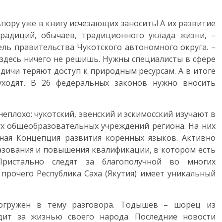
ору уже в книгу исчезающих заносить! А их развитие
традиций, обычаев, традиционного уклада жизни, –
ель правительства Чукотского автономного округа. –
десь ничего не решишь. Нужны специалисты в сфере
одичи теряют доступ к природным ресурсам. А в итоге
уходят. В 26 федеральных законов нужно вносить
неплохо: чукотский, эвенский и эскимосский изучают в
ух общеобразовательных учреждений региона. На них
ьная Концепция развития коренных языков. Активно
азования и повышения квалификации, в котором есть
 Пристально следят за благополучной во многих
 прочего Республика Саха (Якутия) имеет уникальный
огружён в тему разговора. Тодышев – шорец из
дит за жизнью своего народа. Последние новости