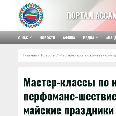
Перейти
к
ПОРТАЛ АССА
содержимому
О НАС
НОВОСТИ
АФИША
МЕДИА
«НАЦ
Главная
Новости
Мастер-классы по кожевенному д
Мастер-классы по 
перфоманс-шествие:
майские праздники