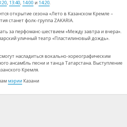
3:20
,
13:40
,
14:00
и
14:20
.
ится открытие сезона «Лето в Казанском Кремле –
ия станет фолк-группа ZAKARIA.
дать за перфоманс-шествием «Между завтра и вчера».
марский уличный театр «Пластилиновый дождь».
а смогут насладиться вокально-хореографическим
ого ансамбль песни и танца Татарстана. Выступление
азанского Кремля.
лам
мэрии
Казани