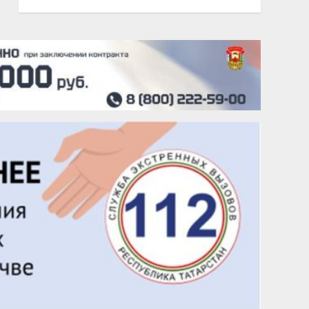
20 августа
Тарык Доган
22 августа
Евгений Ефимов
25 августа
Сэсэгма Бубеева
28 августа
Чингиз Мустафаев
29 августа
Надежда Рослова
1 сентября
Гали Хасанов
1 сентября
Владислав Тома