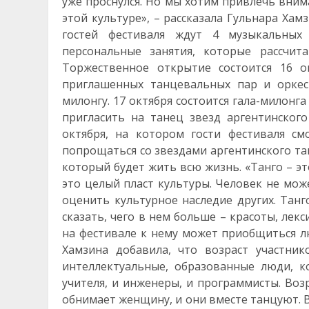
уже проснулся. Но мы хотим привлечь вним
этой культуре», – рассказала Гульнара Хам
гостей фестиваля ждут 4 музыкальных т
персональные занятия, которые рассчит
Торжественное открытие состоится 16 о
приглашенных танцевальных пар и оркес
милонгу. 17 октября состоится гала-милонг
пригласить на танец звезд аргентинског
октября, на котором гости фестиваля с
попрощаться со звездами аргентинского танг
который будет жить всю жизнь. «Танго – эт
это целый пласт культуры. Человек не мож
оценить культурное наследие других. Танг
сказать, чего в нем больше – красоты, лек
на фестивале к нему может приобщиться лю
Хамзина добавила, что возраст участник
интеллектуальные, образованные люди, 
учителя, и инженеры, и программисты. Воз
обнимает женщину, и они вместе танцуют. В