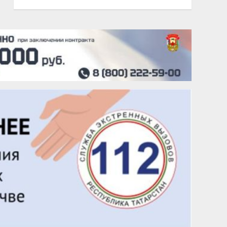
20 августа
Тарык Доган
22 августа
Евгений Ефимов
25 августа
Сэсэгма Бубеева
28 августа
Чингиз Мустафаев
29 августа
Надежда Рослова
1 сентября
Гали Хасанов
1 сентября
Владислав Тома