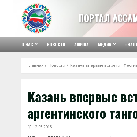
Перейти
к
ПОРТАЛ АССА
содержимому
О НАС
НОВОСТИ
АФИША
МЕДИА
«НАЦ
Главная
Новости
Казань впервые встретит Фестив
Казань впервые вс
аргентинского танг
12.05.2015