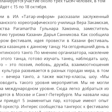
анируется участие около трёх тысяч человек, в том
дёт с 15 по 18 октября.
ии в ИА «Татар-информ» рассказали заслуженный
занского хореографического училища Вера Закамская,
ства Paramartha Гульнара Хамзина, заместитель
тию туризма Казани» Дарья Санникова. Как сообщила
ором фестиваля, идея провести в Казани фестиваль
реса казанцев к данному танцу. На сегодняшний день в
нтинского танго. По мнению организатора, население
 этого танца, готово изучать танец, наблюдать шоу,
го – это поэзия, любовь, дружба, взаимоотношения
культура развивается в разных городах мира, в том
 – вечера танго, а также мастер-классы, шоу. «Мы
роводить такого уровня мероприятия. Мы не могли
на международном уровне. Сюда легко добраться из
одятся в Москве и Санкт-Петербурге. Мы назвали наш
нам приедут 5 знаменитых пар, которые имеют опыт
 оркестр. Интерес сообщества тангерос к фестивалю