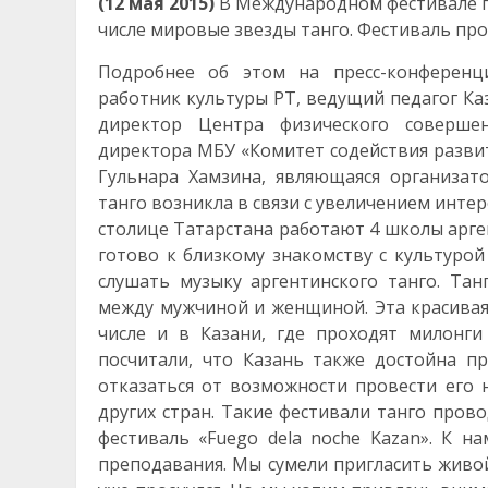
(12 мая 2015)
В Международном фестивале пл
числе мировые звезды танго.
Фестиваль прой
Подробнее об этом на пресс-конференц
работник культуры РТ, ведущий педагог Ка
директор Центра физического совершен
директора МБУ «Комитет содействия разви
Гульнара Хамзина, являющаяся организат
танго возникла в связи с увеличением инте
столице Татарстана работают 4 школы арге
готово к близкому знакомству с культурой
слушать музыку аргентинского танго. Тан
между мужчиной и женщиной. Эта красивая 
числе и в Казани, где проходят милонги
посчитали, что Казань также достойна п
отказаться от возможности провести его 
других стран. Такие фестивали танго пров
фестиваль «Fuego dela noche Kazan». К 
преподавания. Мы сумели пригласить живой