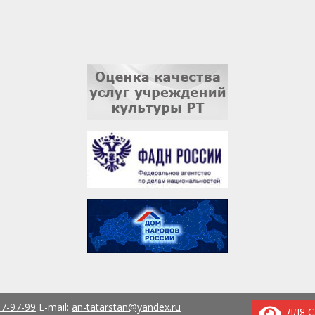
37-97-99
E-mail:
an-tatarstan@yandex.ru
ДЛЯ 