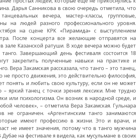
ание простых людей, которые еще не прикоснулись к
зина. Дарья Санникова в свою очередь отметила, что
анцевальных вечера, мастер-классы, групповые,
аны на людей разного профессионального уровня.
ктября на сцене КРК «Пирамида» с выступлением
тра. После концерта все желающие отправятся на
а в зале Казанской ратуши. В ходе вечера можно будет
о танго. Завершающий день фестиваля состоится 18
могут закрепить полученные навыки на практике и
о. Вера Закамская рассказала, что танго – это танец,
о не просто движения, это действительно философия,
ет понять и любить свою культуру, если он не может
о – яркий танец с точки зрения лексики. Мне трудно
сики или психологизма. Он возник в народной среде, и
бой человек», – отметила Вера Закамская. Гульнара
ов не ограничен. «Аргентинским танго занимаются
которые имеют профессию в жизни. Это и врачи, и
раст не имеет значения, потому что в танго мужчина
 Дубае на фестивале я видела, как мусульмане в своих