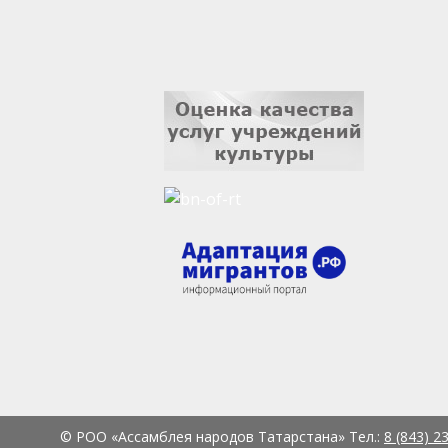
© РОО «Ассамблея народов Татарстана» Тел.:
8 (843) 2