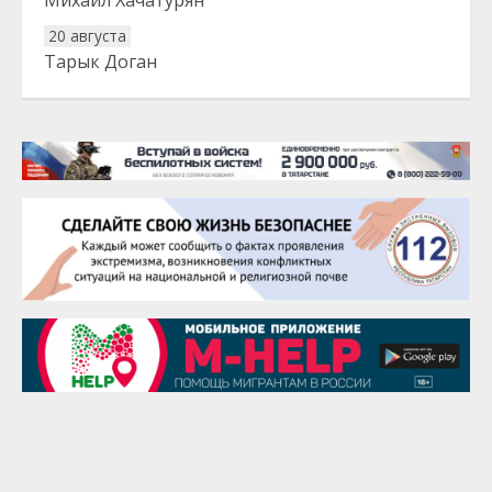
Михаил Хачатурян
20 августа
Тарык Доган
22 августа
Евгений Ефимов
25 августа
Сэсэгма Бубеева
28 августа
Чингиз Мустафаев
29 августа
Надежда Рослова
1 сентября
Гали Хасанов
1 сентября
Владислав Тома
3 сентября