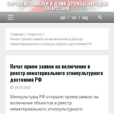
Перейти
ПОРТАЛ АССАМБЛЕИ И ДОМА ДРУЖБЫ НАРОДОВ
ТАТАРСТАНА
к
содержимому
рус
/
тат
/
eng
Основное
меню
Главная
Новости
Начат прием заявок на включение в реестр
нематериального этнокультурного достояния РФ
Начат прием заявок на включение в
реестр нематериального этнокультурного
достояния РФ
26.10.2023
Минкультуры РФ открыло прием заявок на
включение объектов в реестр
нематериального этнокультурного