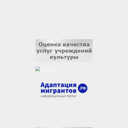
Ильдар Гильмутдинов