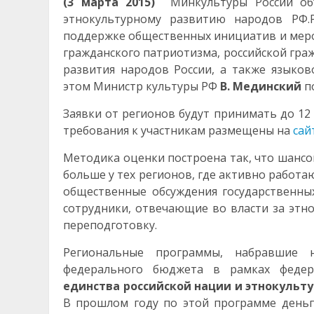
(3 марта 2015)
Минкультуры России об
этнокультурному развитию народов РФ.
поддержке общественных инициатив и меро
гражданского патриотизма, российской гра
развития народов России, а также языков
этом Министр культуры РФ
В. Мединский
по
Заявки от регионов будут принимать до 12 
требования к участникам размещены на
сай
Методика оценки построена так, что шанс
больше у тех регионов, где активно работ
общественные обсуждения государственн
сотрудники, отвечающие во власти за этн
переподготовку.
Региональные программы, набравшие 
федерального бюджета в рамках феде
единства российской нации и этнокульту
В прошлом году по этой программе деньг