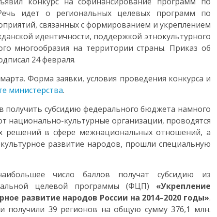
ъявил конкурс на софинансирование программ по
Речь идет о региональных целевых программ по
приятий, связанных с формированием и укреплением
жданской идентичности, поддержкой этнокультурного
ого многообразия на территории страны. Приказ об
дписал 24 февраля.
марта. Форма заявки, условия проведения конкурса и
те министерства
.
ов получить субсидию федерального бюджета намного
ают национально-культурные организации, проводятся
ых решений в сфере межнациональных отношений, а
окультурное развитие народов, прошли специальную
наибольшее число баллов получат субсидию из
ральной целевой программы (ФЦП)
«Укрепление
рное развитие народов России на 2014–2020 годы»
.
и получили 39 регионов на общую сумму 376,1 млн.