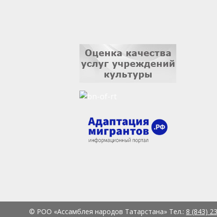
© РОО «Ассамблея народов Татарстана» Тел.:
8 (843) 2