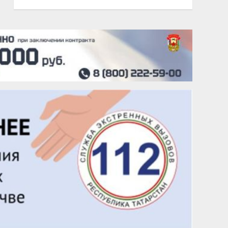
20 августа
Тарык Доган
22 августа
Евгений Ефимов
25 августа
Сэсэгма Бубеева
28 августа
Чингиз Мустафаев
29 августа
Надежда Рослова
1 сентября
Гали Хасанов
1 сентября
Владислав Тома