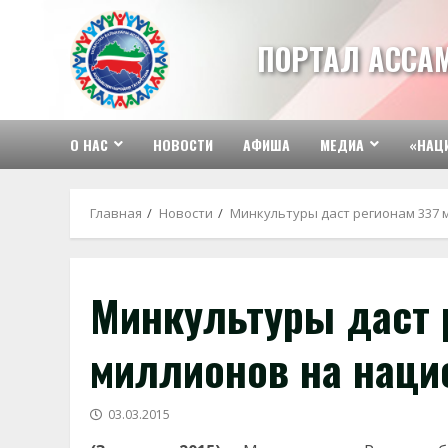
Перейти
к
ПОРТАЛ АССА
содержимому
О НАС
НОВОСТИ
АФИША
МЕДИА
«НАЦ
Главная
Новости
Минкультуры даст регионам 337 
Минкультуры даст 
миллионов на наци
03.03.2015