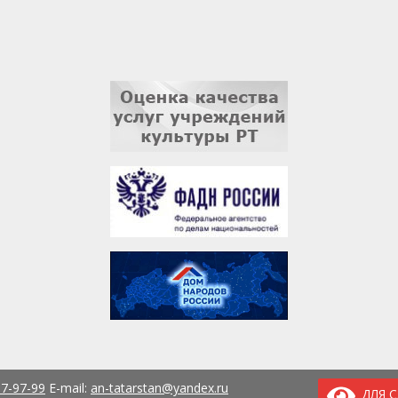
37-97-99
E-mail:
an-tatarstan@yandex.ru
ДЛЯ 