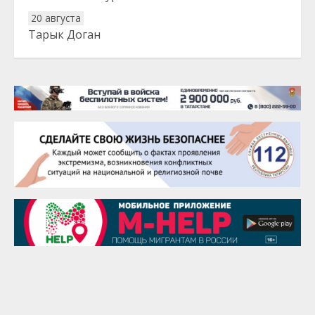
20 августа
Тарык Доган
22 августа
Евгений Ефимов
25 августа
Сэсэгма Бубеева
28 августа
Чингиз Мустафаев
29 августа
Надежда Рослова
1 сентября
Гали Хасанов
1 сентября
Владислав Тома
3 сентября
Ильдар Гильмутдинов