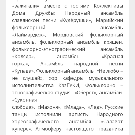
«зажигали» вместе с гостями Коллективы
Дома Дружбы: Народный ансамбль
славянской песни «Кудёрушки», Марийский
фольклорный ансамбль
«Лаймардеж», Мордовский фольклорный
ансамбль, фольклорный ансамбль кряшен,
фольклорно-этнографический ансамбль
«Коляда», ансамбль «Красная
горка», Ансамбль народной песни
«Купава»,
Фольклорный ансамбль
«
Не любо –
не слушай
», хор кафедры музыкального
исполнительства КазГУКИ,
Фольклорно –
этнографическая студия
«
Оберег
»,
ансамбли
«
Суконная
слобода
», «
Махоня
», «Млада», «Лад». Русские
танцы исполнили артисты Народного
хореографического ансамбля «Салават
купере». Атмосферу настоящего праздника