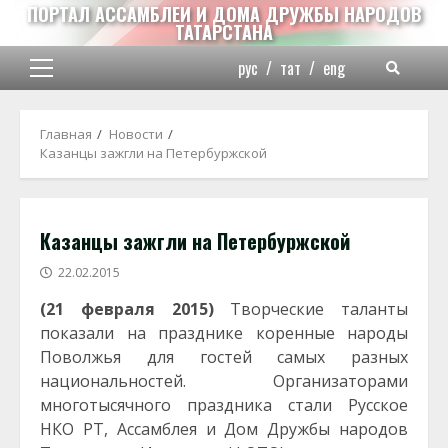
Перейти
ПОРТАЛ АССАМБЛЕИ И ДОМА ДРУЖБЫ НАРОДОВ
ТАТАРСТАНА
к
содержимому
рус
/
тат
/
eng
Основное
меню
Главная
Новости
Казанцы зажгли на Петербуржской
Казанцы зажгли на Петербуржской
22.02.2015
(21 февраля 2015)
Творческие таланты
показали на празднике коренные народы
Поволжья для гостей самых разных
национальностей. Организаторами
многотысячного праздника стали Русское
НКО РТ, Ассамблея и Дом Дружбы народов