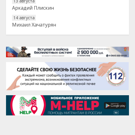
13 августа
Аркадий Плискин
14 августа
Михаил Хачатурян
20 августа
Тарык Доган
22 августа
Евгений Ефимов
25 августа
Сэсэгма Бубеева
28 августа
Чингиз Мустафаев
29 августа
Надежда Рослова
1 сентября
Гали Хасанов