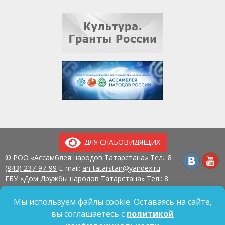
ДЛЯ СЛАБОВИДЯЩИХ
© РОО «Ассамблея народов Татарстана» Тел.:
8
(843) 237-97-99
E-mail:
an-tatarstan@yandex.ru
ГБУ «Дом Дружбы народов Татарстана» Тел.:
8
(843) 237-97-90
E-mail:
mk.ddn@tatar.ru
420107, г. Казань, ул. Павлюхина, д. 57
Мы используем файлы cookie. Оставаясь на сайте,
вы соглашаетесь с
политикой