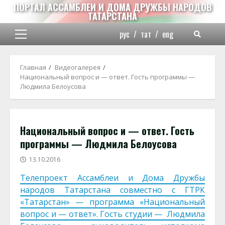
Перейти
ПОРТАЛ АССАМБЛЕИ И ДОМА ДРУЖБЫ НАРОДОВ
ТАТАРСТАНА
к
содержимому
рус
/
тат
/
eng
Основное
меню
Главная
Видеогалерея
Национальный вопрос и — ответ. Гость программы —
Людмила Белоусова
Национальный вопрос и — ответ. Гость
программы — Людмила Белоусова
13.10.2016
Телепроект Ассамблеи и Дома Дружбы
народов Татарстана совместно с ГТРК
«Татарстан» — программа «Национальный
вопрос и — ответ». Гость студии — Людмила