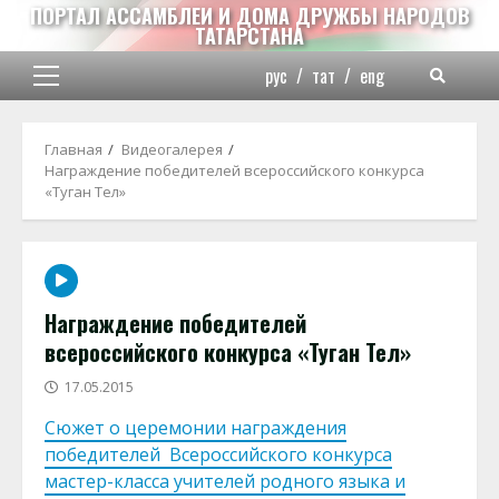
Перейти
ПОРТАЛ АССАМБЛЕИ И ДОМА ДРУЖБЫ НАРОДОВ
ТАТАРСТАНА
к
содержимому
рус
/
тат
/
eng
Основное
меню
Главная
Видеогалерея
Награждение победителей всероссийского конкурса
«Туган Тел»
Награждение победителей
всероссийского конкурса «Туган Тел»
17.05.2015
Сюжет о церемонии награждения
победителей Всероссийского конкурса
мастер-класса учителей родного языка и