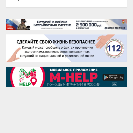
22 августа
Евгений Ефимов
25 августа
Сэсэгма Бубеева
28 августа
Чингиз Мустафаев
29 августа
Надежда Рослова
1 сентября
Гали Хасанов
1 сентября
Владислав Тома
3 сентября
Ильдар Гильмутдинов