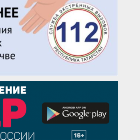
29 августа
Надежда Рослова
1 сентября
Гали Хасанов
1 сентября
Владислав Тома