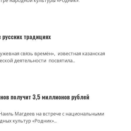
тре народной культуры «Родник».
 русских традициях
ружевная связь времён», известная казанская
ской деятельности посвятила...
ов получит 3,5 миллионов рублей
 Наиль Магдеев на встрече с национальными
ных культур «Родник»...