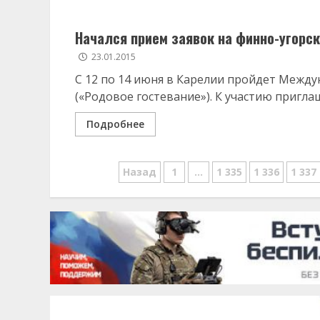
Начался прием заявок на финно-угорс
23.01.2015
С 12 по 14 июня в Карелии пройдет Между
(«Родовое гостевание»). К участию приглаш
Подробнее
Навигация
Назад
1
…
1 335
1 336
1 337
по
записям