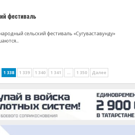
кий фестиваль
народный сельский фестиваль «Сугуваставунду»
аются...
1 338
1 339
1 340
1 341
…
1 350
Далее