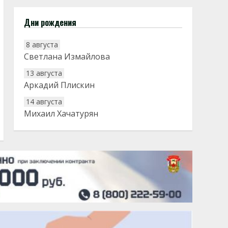
Дни рождения
8 августа
Светлана Измайлова
13 августа
Аркадий Плискин
14 августа
Михаил Хачатурян
20 августа
Тарык Доган
22 августа
Евгений Ефимов
25 августа
Сэсэгма Бубеева
28 августа
Чингиз Мустафаев