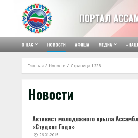
Перейти
к
ПОРТАЛ АССА
содержимому
О НАС
НОВОСТИ
АФИША
МЕДИА
«НАЦ
Главная
Новости
Страница 1 338
Новости
Активист молодежного крыла Ассамбл
«Студент Года»
26.01.2015