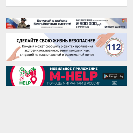
22 августа
Евгений Ефимов
25 августа
Сэсэгма Бубеева
28 августа
Чингиз Мустафаев
29 августа
Надежда Рослова
1 сентября
Гали Хасанов
1 сентября
Владислав Тома
3 сентября
Ильдар Гильмутдинов