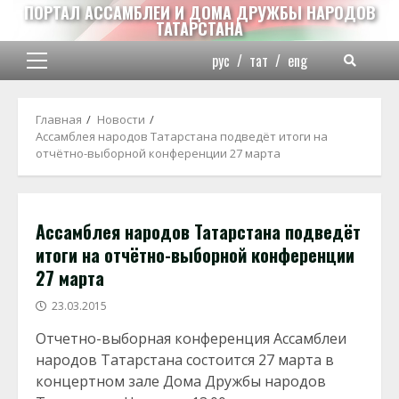
Перейти
ПОРТАЛ АССАМБЛЕИ И ДОМА ДРУЖБЫ НАРОДОВ
ТАТАРСТАНА
к
содержимому
рус
/
тат
/
eng
Основное
меню
Главная
Новости
Ассамблея народов Татарстана подведёт итоги на
отчётно-выборной конференции 27 марта
Ассамблея народов Татарстана подведёт
итоги на отчётно-выборной конференции
27 марта
23.03.2015
Отчетно-выборная конференция Ассамблеи
народов Татарстана состоится 27 марта в
концертном зале Дома Дружбы народов