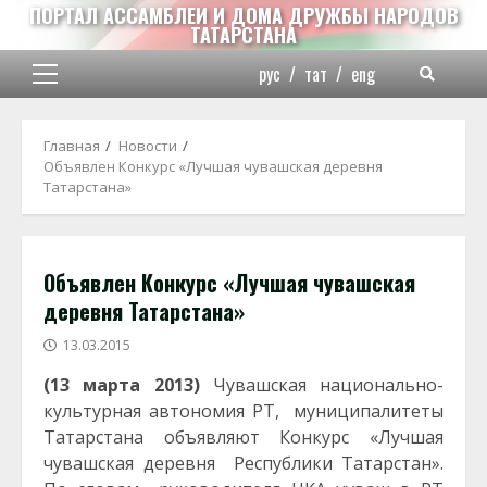
Перейти
ПОРТАЛ АССАМБЛЕИ И ДОМА ДРУЖБЫ НАРОДОВ
ТАТАРСТАНА
к
содержимому
рус
/
тат
/
eng
Основное
меню
Главная
Новости
Объявлен Конкурс «Лучшая чувашская деревня
Татарстана»
Объявлен Конкурс «Лучшая чувашская
деревня Татарстана»
13.03.2015
(13 марта 2013)
Чувашская национально-
культурная автономия РТ, муниципалитеты
Татарстана объявляют Конкурс «Лучшая
чувашская деревня Республики Татарстан».