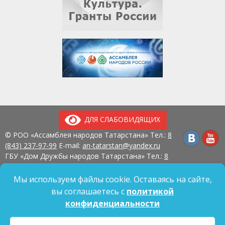
ДЛЯ СЛАБОВИДЯЩИХ
© РОО «Ассамблея народов Татарстана» Тел.:
8
(843) 237-97-99
E-mail:
an-tatarstan@yandex.ru
ГБУ «Дом Дружбы народов Татарстана» Тел.:
8
(843) 237-97-90
E-mail:
mk.ddn@tatar.ru
420107, г. Казань, ул. Павлюхина, д. 57
Мы используем файлы cookie. Оставаясь на сайте,
вы соглашаетесь с
политикой
конфиденциальности
Политика обработки персональных данных