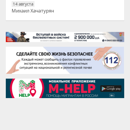
14 августа
Михаил Хачатурян
20 августа
Тарык Доган
22 августа
Евгений Ефимов
25 августа
Сэсэгма Бубеева
28 августа
Чингиз Мустафаев
29 августа
Надежда Рослова
1 сентября
Гали Хасанов
1 сентября
Владислав Тома