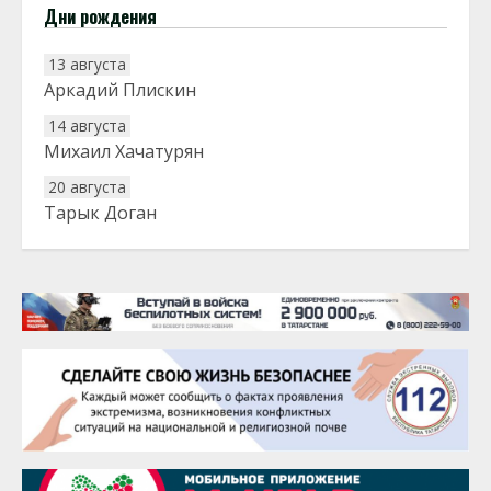
Дни рождения
13 августа
Аркадий Плискин
14 августа
Михаил Хачатурян
20 августа
Тарык Доган
22 августа
Евгений Ефимов
25 августа
Сэсэгма Бубеева
28 августа
Чингиз Мустафаев
29 августа
Надежда Рослова