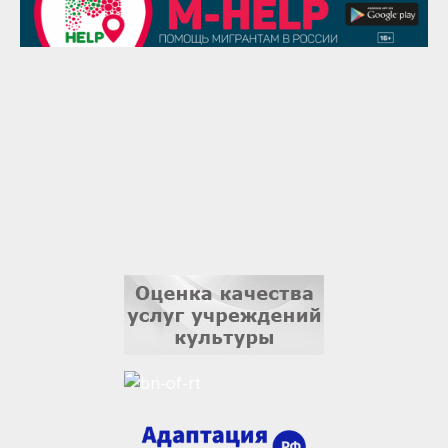
1 сентября
Гали Хасанов
1 сентября
Владислав Тома
3 сентября
Ильдар Гильмутдинов