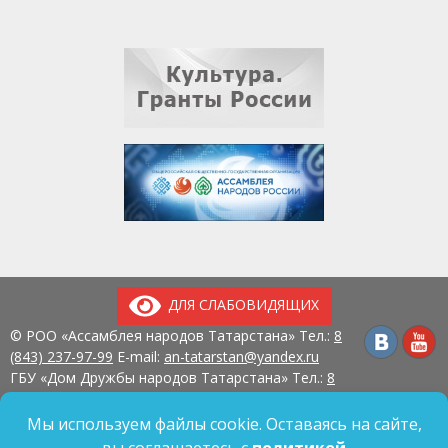
ДЛЯ СЛАБОВИДЯЩИХ
© РОО «Ассамблея народов Татарстана» Тел.:
8
(843) 237-97-99
E-mail:
an-tatarstan@yandex.ru
ГБУ «Дом Дружбы народов Татарстана» Тел.:
8
(843) 237-97-90
E-mail:
mk.ddn@tatar.ru
420107, г. Казань, ул. Павлюхина, д. 57
Мы используем файлы cookie. Оставаясь на сайте,