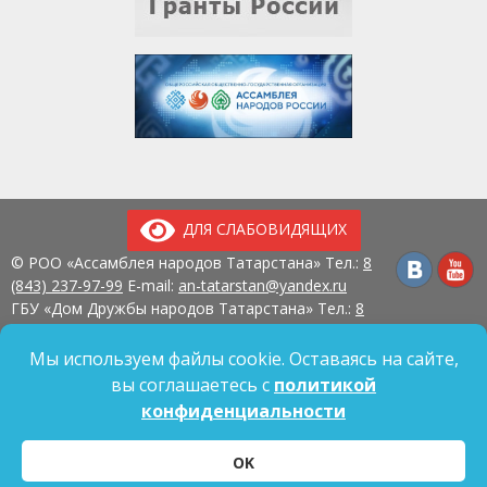
ДЛЯ СЛАБОВИДЯЩИХ
© РОО «Ассамблея народов Татарстана» Тел.:
8
(843) 237-97-99
E-mail:
an-tatarstan@yandex.ru
ГБУ «Дом Дружбы народов Татарстана» Тел.:
8
(843) 237-97-90
E-mail:
mk.ddn@tatar.ru
420107, г. Казань, ул. Павлюхина, д. 57
Мы используем файлы cookie. Оставаясь на сайте,
вы соглашаетесь с
политикой
конфиденциальности
Политика обработки персональных данных
OK
Согласие на обработку персональных данных