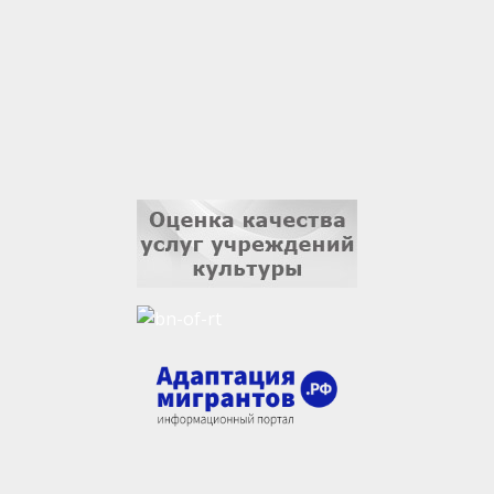
3 сентября
Ильдар Гильмутдинов