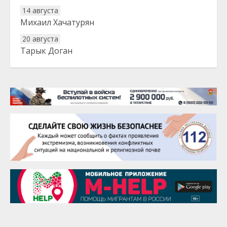
14 августа
Михаил Хачатурян
20 августа
Тарык Доган
22 августа
Евгений Ефимов
25 августа
Сэсэгма Бубеева
28 августа
Чингиз Мустафаев
29 августа
Надежда Рослова
1 сентября
Гали Хасанов
1 сентября
Владислав Тома