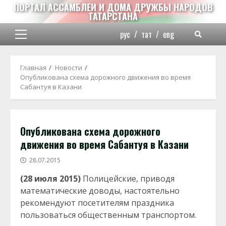
Перейти
ПОРТАЛ АССАМБЛЕИ И ДОМА ДРУЖБЫ НАРОДОВ
ТАТАРСТАНА
к
содержимому
рус
/
тат
/
eng
Основное
меню
Главная
Новости
Опубликована схема дорожного движения во время
Сабантуя в Казани
Опубликована схема дорожного
движения во время Сабантуя в Казани
28.07.2015
(28 июля 2015)
Полицейские, приводя
математические доводы, настоятельно
рекомендуют посетителям праздника
пользоваться общественным транспортом.