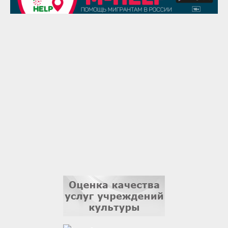
Надежда Рослова
1 сентября
Гали Хасанов
1 сентября
Владислав Тома