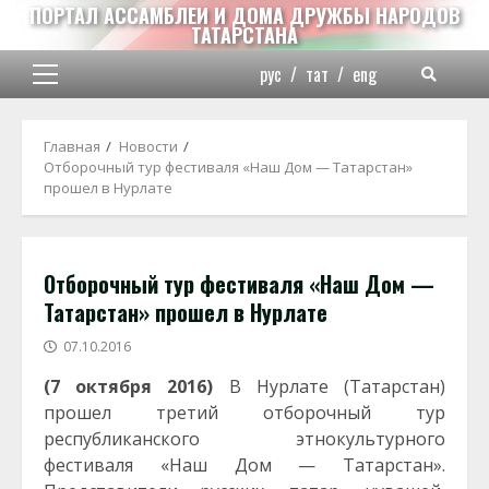
Перейти
ПОРТАЛ АССАМБЛЕИ И ДОМА ДРУЖБЫ НАРОДОВ
ТАТАРСТАНА
к
содержимому
рус
/
тат
/
eng
Основное
меню
Главная
Новости
Отборочный тур фестиваля «Наш Дом — Татарстан»
прошел в Нурлате
Отборочный тур фестиваля «Наш Дом —
Татарстан» прошел в Нурлате
07.10.2016
(7 октября 2016)
В Нурлате (Татарстан)
прошел третий отборочный тур
республиканского этнокультурного
фестиваля «Наш Дом — Татарстан».