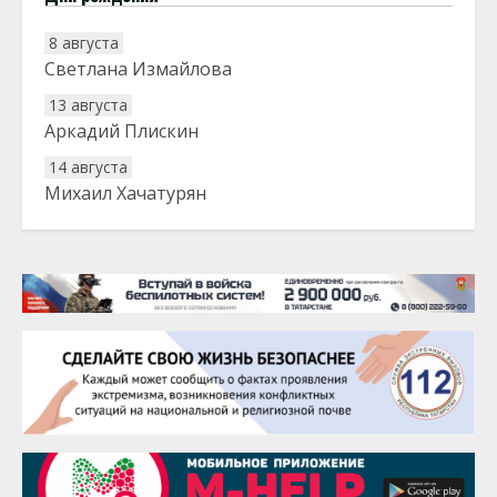
8 августа
Светлана Измайлова
13 августа
Аркадий Плискин
14 августа
Михаил Хачатурян
20 августа
Тарык Доган
22 августа
Евгений Ефимов
25 августа
Сэсэгма Бубеева
28 августа
Чингиз Мустафаев
29 августа