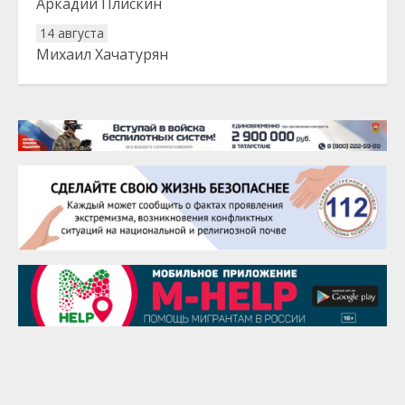
Аркадий Плискин
14 августа
Михаил Хачатурян
20 августа
Тарык Доган
22 августа
Евгений Ефимов
25 августа
Сэсэгма Бубеева
28 августа
Чингиз Мустафаев
29 августа
Надежда Рослова
1 сентября
Гали Хасанов
1 сентября