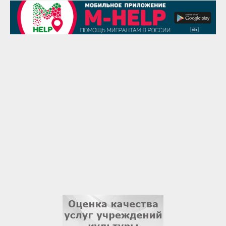
29 августа
Надежда Рослова
1 сентября
Гали Хасанов
1 сентября
Владислав Тома