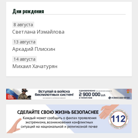
Дни рождения
8 августа
Светлана Измайлова
13 августа
Аркадий Плискин
14 августа
Михаил Хачатурян
20 августа
Тарык Доган
22 августа
Евгений Ефимов
25 августа
Сэсэгма Бубеева
28 августа
Чингиз Мустафаев