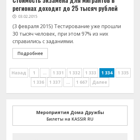
Стоимость экзамена для мигрантов в
регионах доходит до 25 тысяч рублей
03.02.2015
(3 февраля 2015) Тестирование уже прошли
30 тысяч человек, при этом 97% из них
справились с заданиями.
Подробнее
Навигация
Назад
1
…
1 331
1 332
1 333
1 334
1 335
по
1 336
1 337
…
1 667
Далее
записям
Мероприятия Дома Дружбы
Билеты на KASSIR RU