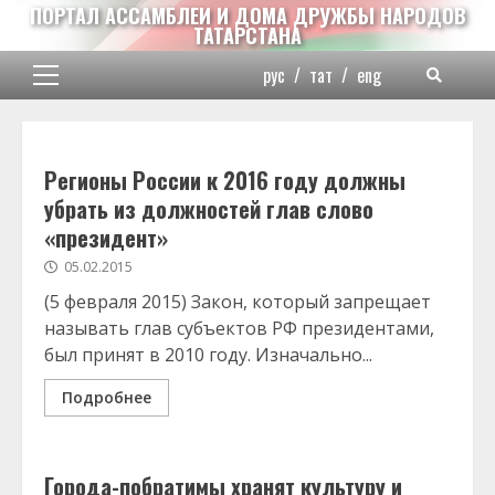
Перейти
ПОРТАЛ АССАМБЛЕИ И ДОМА ДРУЖБЫ НАРОДОВ
ТАТАРСТАНА
к
содержимому
рус
/
тат
/
eng
Основное
меню
Регионы России к 2016 году должны
убрать из должностей глав слово
«президент»
05.02.2015
(5 февраля 2015) Закон, который запрещает
называть глав субъектов РФ президентами,
был принят в 2010 году. Изначально...
Подробнее
Города-побратимы хранят культуру и