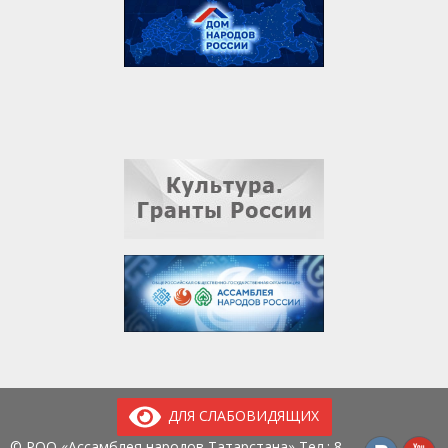
ДЛЯ СЛАБОВИДЯЩИХ
© РОО «Ассамблея народов Татарстана» Тел.:
8