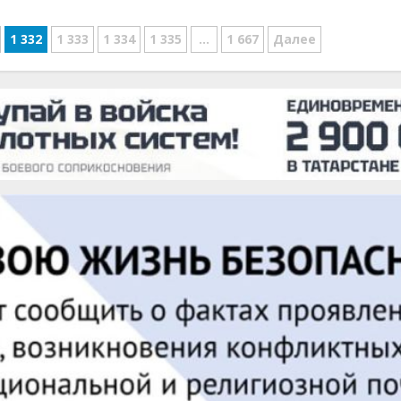
1 332
1 333
1 334
1 335
…
1 667
Далее