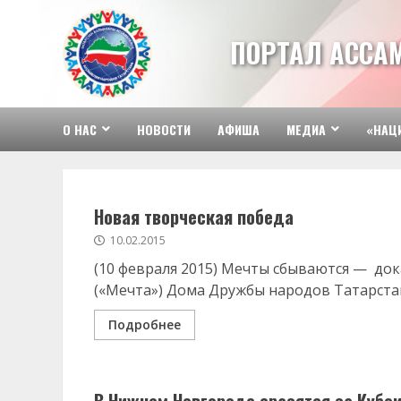
Перейти
к
ПОРТАЛ АССА
содержимому
О НАС
НОВОСТИ
АФИША
МЕДИА
«НАЦ
Новая творческая победа
10.02.2015
(10 февраля 2015) Мечты сбываются — док
(«Мечта») Дома Дружбы народов Татарстана
Подробнее