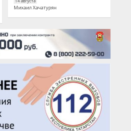
14 августа
Михаил Хачатурян
20 августа
Тарык Доган
22 августа
Евгений Ефимов
25 августа
Сэсэгма Бубеева
28 августа
Чингиз Мустафаев
29 августа
Надежда Рослова
1 сентября
Гали Хасанов
1 сентября
Владислав Тома