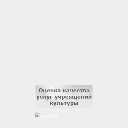
Гали Хасанов
1 сентября
Владислав Тома