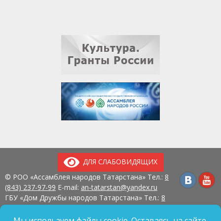
ДЛЯ СЛАБОВИДЯЩИХ
© РОО «Ассамблея народов Татарстана» Тел.:
8
(843) 237-97-99
E-mail:
an-tatarstan@yandex.ru
ГБУ «Дом Дружбы народов Татарстана» Тел.:
8
(843) 237-97-90
E-mail:
mk.ddn@tatar.ru
420107, г. Казань, ул. Павлюхина, д. 57
Мы используем файлы cookie. Оставаясь на сайте,