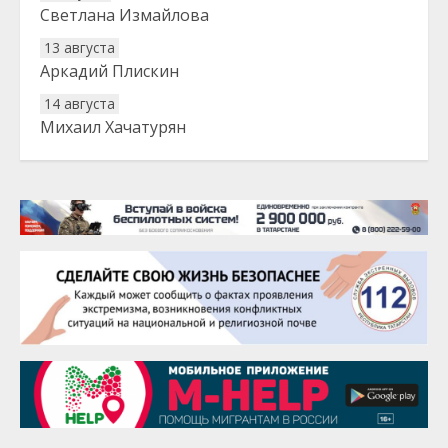
Светлана Измайлова
13 августа
Аркадий Плискин
14 августа
Михаил Хачатурян
20 августа
Тарык Доган
22 августа
Евгений Ефимов
25 августа
Сэсэгма Бубеева
28 августа
Чингиз Мустафаев
29 августа
Надежда Рослова
1 сентября