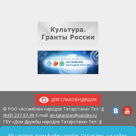
ДЛЯ СЛАБОВИДЯЩИХ
© РОО «Ассамблея народов Татарстана» Тел.:
8
(843) 237-97-99
E-mail:
an-tatarstan@yandex.ru
ГБУ «Дом Дружбы народов Татарстана» Тел.:
8
(843) 237-97-90
E-mail:
mk.ddn@tatar.ru
420107, г. Казань, ул. Павлюхина, д. 57
Мы используем файлы cookie. Оставаясь на сайте,