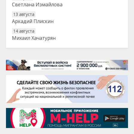
Светлана Измайлова
13 августа
Аркадий Плискин
14 августа
Михаил Хачатурян
20 августа
Тарык Доган
22 августа
Евгений Ефимов
25 августа
Сэсэгма Бубеева
28 августа
Чингиз Мустафаев
29 августа
Надежда Рослова
1 сентября