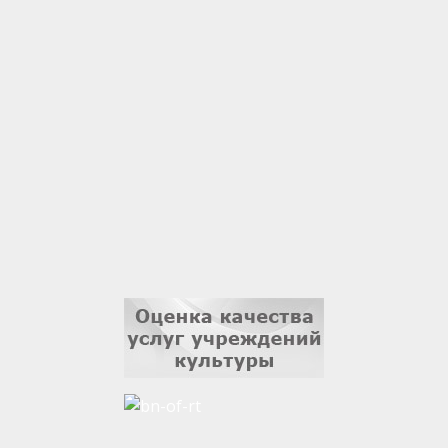
Гали Хасанов
1 сентября
Владислав Тома