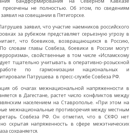
ания бандформирования на Северном Кавказе
а пресечены не полностью.
Об этом, по сведениям
 заявил на совещании в Пятигорске.
атрушев заявил, что участие наемников российского
ровках за рубежом представляет серьезную угрозу в
читает, что боевиков, возвращающихся в Россию,
По словам главы Совбеза, боевики в России могут
ерроризма», свойственные в том числе «Исламскому
ледует тщательно учитывать в оперативно-розыскной
 работе по гармонизации национальных и
тировали Патрушева в пресс-службе Совбеза РФ.
ция об очагах межнациональной напряженности в
аняется в Дагестане, растет число конфликтов между
авянским населением на Ставрополье. «При этом на
трые межнациональные противоречия между местным
кретарь Совбеза РФ. Он отметил, что в СКФО нет
но скрытая напряженность в сфере межэтнических
за сохраняется.