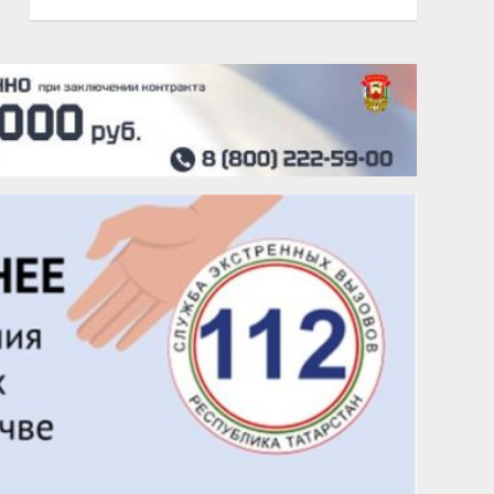
20 августа
Тарык Доган
22 августа
Евгений Ефимов
25 августа
Сэсэгма Бубеева
28 августа
Чингиз Мустафаев
29 августа
Надежда Рослова
1 сентября
Гали Хасанов
1 сентября
Владислав Тома