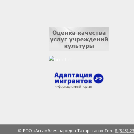
© РОО «Ассамблея народов Татарстана» Тел.:
8 (843) 2