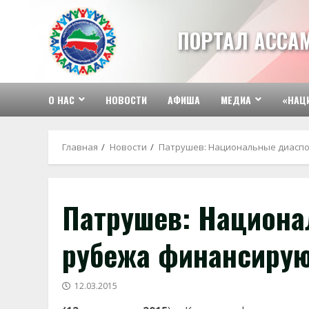
Перейти
к
ПОРТАЛ АССА
содержимому
О НАС
НОВОСТИ
АФИША
МЕДИА
«НАЦ
Главная
Новости
Патрушев: Национальные диаспо
Патрушев: Национа
рубежа финансирую
12.03.2015