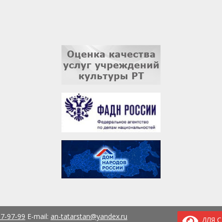
37-97-99
E-mail:
an-tatarstan@yandex.ru
ДЛЯ 