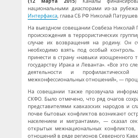
(12 марта 2015
) Каналы финансиров
национальными диаспорами из-за рубеж
Интерфакса
, глава СБ РФ Николай Патрушев
На выездном совещании Совбеза Николай П
происхождения в террористических группи
случае их возвращения на родину. Он с
необходимо взять под особый контроль. 
принести в страну «навыки изощренного т
государству Ирака и Леванта». «Все это с
деятельности и профилактической
межконфессиональных отношений», — проци
На совещании также прозвучала информа
СКФО. Было отмечено, что ряд очагов сохр
представителями кавказских народов и сл
почве бытовых конфликтов возникают ос
населением и мигрантами», — сказал се
открытых межнациональных конфликтов, 
отношений в ряде регионов Северного Кавка