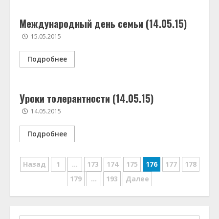
Международный день семьи (14.05.15)
15.05.2015
Подробнее
Уроки толерантности (14.05.15)
14.05.2015
Подробнее
Навигация
Назад
1
…
173
174
175
176
177
178
по
179
…
193
Далее
записям