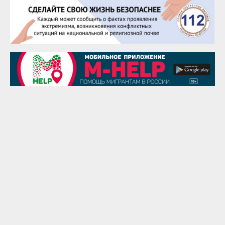
25 августа
Сэсэгма Бубеева
28 августа
Чингиз Мустафаев
29 августа
Надежда Рослова
1 сентября
Гали Хасанов
1 сентября
Владислав Тома