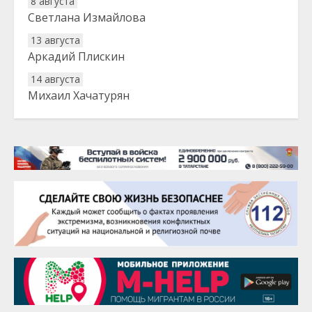
8 августа
Светлана Измайлова
13 августа
Аркадий Плискин
14 августа
Михаил Хачатурян
20 августа
Тарык Доган
22 августа
Евгений Ефимов
25 августа
Сэсэгма Бубеева
28 августа
Чингиз Мустафаев
29 августа
Надежда Рослова