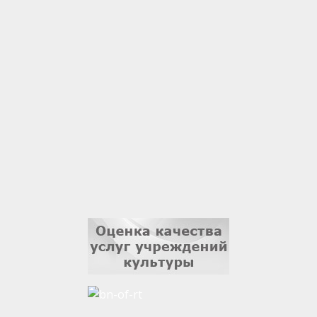
1 сентября
Гали Хасанов
1 сентября
Владислав Тома