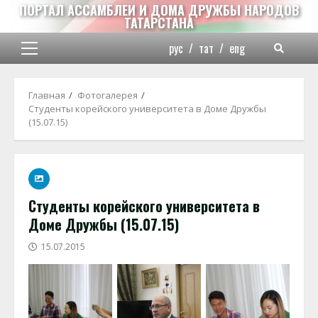
Перейти
ПОРТАЛ АССАМБЛЕИ И ДОМА ДРУЖБЫ НАРОДОВ
ТАТАРСТАНА
к
содержимому
рус
/
тат
/
eng
Основное
меню
Главная
Фотогалерея
Студенты корейского университета в Доме Дружбы
(15.07.15)
Студенты корейского университета в
Доме Дружбы (15.07.15)
15.07.2015