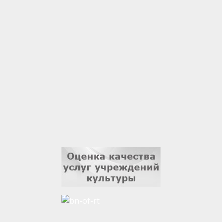
Гали Хасанов
1 сентября
Владислав Тома