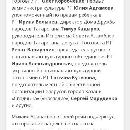
торговли РТ
Олег Коробченко
, первый
замминистра культуры РТ
Юлия Адгамова
,
уполномоченный по правам ребенка в
РТ
Ирина Волынец,
директор Дома Дружбы
народов Татарстана
Тимур Кадыров,
руководитель Исполкома Совета Ассамблеи
народов Татарстана, депутат Госсовета РТ
Ренат Валиуллин,
председатель русского
национально-культурного объединения РТ
Ирина Александровская,
председатель
украинской национально-культурной
автономии в РТ
Татьяна Кутепова,
председатель местной общественной
организации белорусов города Казани
«Спадчына» («Наследие»)
Сергей Маруденко
и другие
.
Михаил Афанасьев в своей речи подчеркнул,
что праздник нацелен не только на