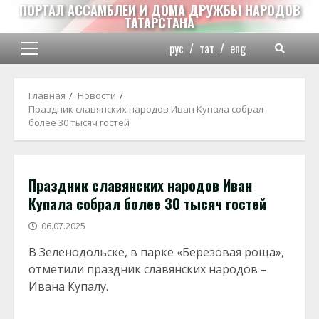
Перейти
ПОРТАЛ АССАМБЛЕИ И ДОМА ДРУЖБЫ НАРОДОВ
ТАТАРСТАНА
к
содержимому
рус
/
тат
/
eng
Основное
меню
Главная
Новости
Праздник славянских народов Иван Купала собрал
более 30 тысяч гостей
Праздник славянских народов Иван
Купала собрал более 30 тысяч гостей
06.07.2025
В Зеленодольске, в парке «Березовая роща»,
отметили праздник славянских народов –
Ивана Купалу.