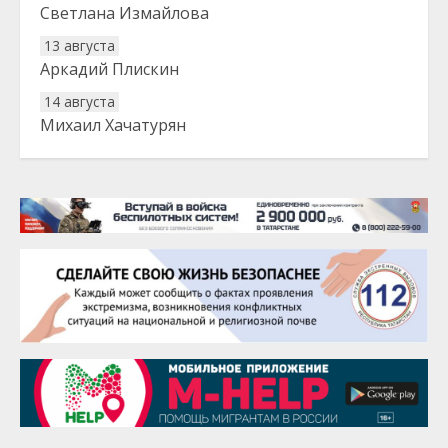
Светлана Измайлова
13 августа
Аркадий Плискин
14 августа
Михаил Хачатурян
20 августа
Тарык Доган
22 августа
Евгений Ефимов
25 августа
Сэсэгма Бубеева
28 августа
Чингиз Мустафаев
29 августа
Надежда Рослова
1 сентября