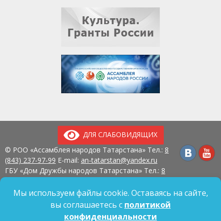
ДЛЯ СЛАБОВИДЯЩИХ
© РОО «Ассамблея народов Татарстана» Тел.:
8
(843) 237-97-99
E-mail:
an-tatarstan@yandex.ru
ГБУ «Дом Дружбы народов Татарстана» Тел.:
8
(843) 237-97-90
E-mail:
mk.ddn@tatar.ru
420107, г. Казань, ул. Павлюхина, д. 57
Мы используем файлы cookie. Оставаясь на сайте,
вы соглашаетесь с
политикой
конфиденциальности