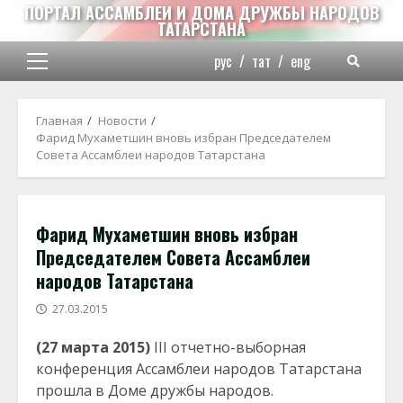
Перейти
ПОРТАЛ АССАМБЛЕИ И ДОМА ДРУЖБЫ НАРОДОВ
ТАТАРСТАНА
к
содержимому
рус
/
тат
/
eng
Основное
меню
Главная
Новости
Фарид Мухаметшин вновь избран Председателем
Совета Ассамблеи народов Татарстана
Фарид Мухаметшин вновь избран
Председателем Совета Ассамблеи
народов Татарстана
27.03.2015
(27 марта 2015)
III отчетно-выборная
конференция Ассамблеи народов Татарстана
прошла в Доме дружбы народов.