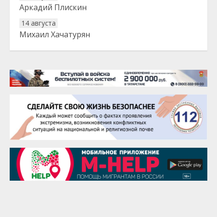
Аркадий Плискин
14 августа
Михаил Хачатурян
20 августа
Тарык Доган
22 августа
Евгений Ефимов
25 августа
Сэсэгма Бубеева
28 августа
Чингиз Мустафаев
29 августа
Надежда Рослова
1 сентября
Гали Хасанов
1 сентября