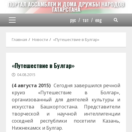
Перейти
ПОРТАЛ АССАМБЛЕИ И ДОМА ДРУЖБЫ НАРОДОВ
ТАТАРСТАНА
к
содержимому
рус
/
тат
/
eng
Основное
меню
Главная
Новости
«Путешествие в Булгар»
«Путешествие в Булгар»
04.08.2015
(4 августа 2015)
Сегодня завершился речной
круиз «Путешествие в Болгар»,
организованный для деятелей культуры и
искусства Башкортостана. Представители
творческой и научной интеллигенции
соседней республики посетили Казань,
Нижнекамск и Булгар.