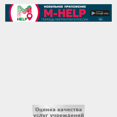
Чингиз Мустафаев
29 августа
Надежда Рослова
1 сентября
Гали Хасанов
1 сентября
Владислав Тома