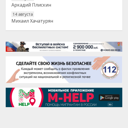
Аркадий Плискин
14 августа
Михаил Хачатурян
20 августа
Тарык Доган
22 августа
Евгений Ефимов
25 августа
Сэсэгма Бубеева
28 августа
Чингиз Мустафаев
29 августа
Надежда Рослова
1 сентября
Гали Хасанов
1 сентября