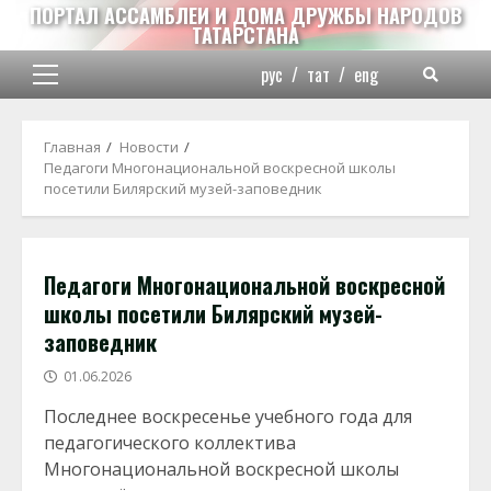
Перейти
ПОРТАЛ АССАМБЛЕИ И ДОМА ДРУЖБЫ НАРОДОВ
ТАТАРСТАНА
к
содержимому
рус
/
тат
/
eng
Основное
меню
Главная
Новости
Педагоги Многонациональной воскресной школы
посетили Билярский музей-заповедник
Педагоги Многонациональной воскресной
школы посетили Билярский музей-
заповедник
01.06.2026
Последнее воскресенье учебного года для
педагогического коллектива
Многонациональной воскресной школы