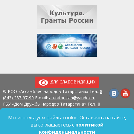
ДЛЯ СЛАБОВИДЯЩИХ
© РОО «Ассамблея народов Татарстана» Тел.:
8
(843) 237-97-99
E-mail:
an-tatarstan@yandex.ru
ГБУ «Дом Дружбы народов Татарстана» Тел.:
8
(843) 237-97-90
E-mail:
mk.ddn@tatar.ru
420107, г. Казань, ул. Павлюхина, д. 57
Мы используем файлы cookie. Оставаясь на сайте,
вы соглашаетесь с
политикой
конфиденциальности