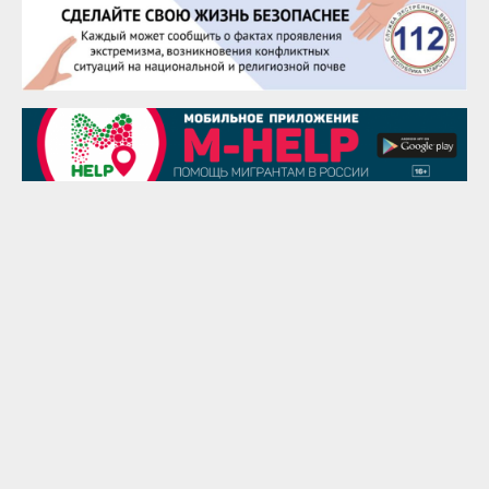
25 августа
Сэсэгма Бубеева
28 августа
Чингиз Мустафаев
29 августа
Надежда Рослова
1 сентября
Гали Хасанов
1 сентября
Владислав Тома