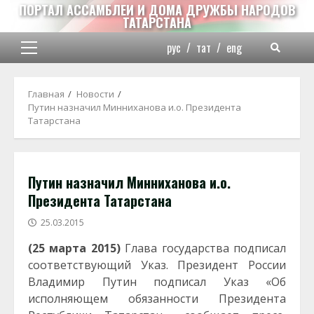
Перейти
ПОРТАЛ АССАМБЛЕИ И ДОМА ДРУЖБЫ НАРОДОВ
ТАТАРСТАНА
к
содержимому
рус
/
тат
/
eng
Основное
меню
Главная
Новости
Путин назначил Минниханова и.о. Президента
Татарстана
Путин назначил Минниханова и.о.
Президента Татарстана
25.03.2015
(25 марта 2015)
Глава государства подписал
соответствующий Указ.
Президент России
Владимир Путин подписал Указ «Об
исполняющем обязанности Президента