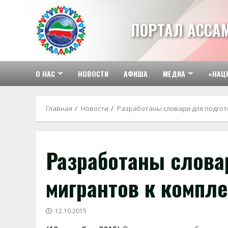
Перейти
к
ПОРТАЛ АССА
содержимому
О НАС
НОВОСТИ
АФИША
МЕДИА
«НАЦ
Главная
Новости
Разработаны словари для подгот
Разработаны слова
мигрантов к компл
12.10.2015