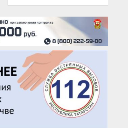
20 августа
Тарык Доган
22 августа
Евгений Ефимов
25 августа
Сэсэгма Бубеева
28 августа
Чингиз Мустафаев
29 августа
Надежда Рослова
1 сентября
Гали Хасанов
1 сентября
Владислав Тома