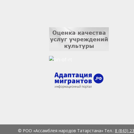
© РОО «Ассамблея народов Татарстана» Тел.:
8 (843) 2