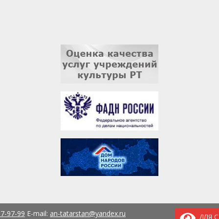
37-97-99
E-mail:
an-tatarstan@yandex.ru
ДЛЯ 