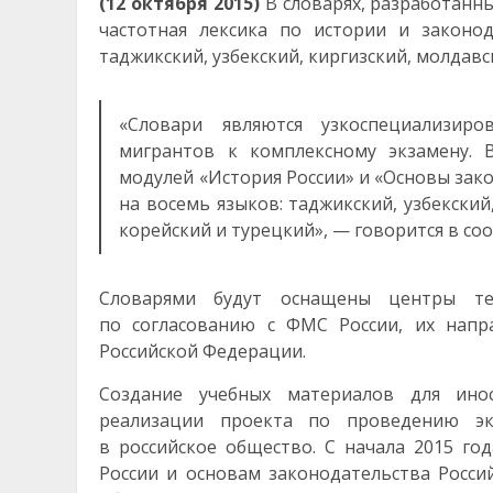
(12 октября 2015)
В словарях, разработанн
частотная лексика по истории и законо
таджикский, узбекский, киргизский, молдавс
«Словари являются узкоспециализир
мигрантов к комплексному экзамену. В
модулей «История России» и «Основы зак
на восемь языков: таджикский, узбекский
корейский и турецкий», — говорится в со
Словарями будут оснащены центры те
по согласованию с ФМС России, их напр
Российской Федерации.
Создание учебных материалов для инос
реализации проекта по проведению эк
в российское общество. С начала 2015 го
России и основам законодательства Росси