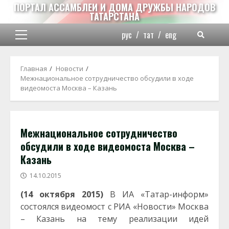
Перейти
ПОРТАЛ АССАМБЛЕИ И ДОМА ДРУЖБЫ НАРОДОВ
ТАТАРСТАНА
к
содержимому
рус
/
тат
/
eng
Основное
меню
Главная
Новости
Межнациональное сотрудничество обсудили в ходе
видеомоста Москва – Казань
Межнациональное сотрудничество
обсудили в ходе видеомоста Москва –
Казань
14.10.2015
(14 октября 2015)
В
ИА «Татар-информ»
состоялся видеомост с РИА «Новости» Москва
– Казань на тему реализации идей