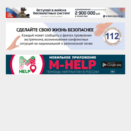
Тарык Доган
22 августа
Евгений Ефимов
25 августа
Сэсэгма Бубеева
28 августа
Чингиз Мустафаев
29 августа
Надежда Рослова
1 сентября
Гали Хасанов
1 сентября
Владислав Тома