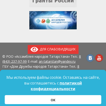
ДЛЯ СЛАБОВИДЯЩИХ
© РОО «Ассамблея народов Татарстана» Тел.:
8
(843) 237-97-99
E-mail:
an-tatarstan@yandex.ru
ГБУ «Дом Дружбы народов Татарстана» Тел.:
8
(843) 237-97-90
E-mail:
mk.ddn@tatar.ru
420107, г. Казань, ул. Павлюхина, д. 57
Мы используем файлы cookie. Оставаясь на сайте,
вы соглашаетесь с
политикой
конфиденциальности
Политика обработки персональных данных
OK
Согласие на обработку персональных данных