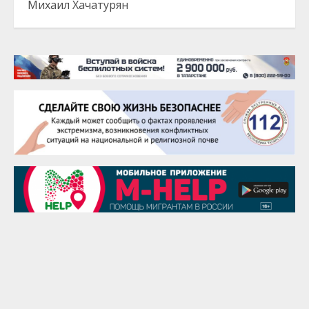
Михаил Хачатурян
20 августа
Тарык Доган
22 августа
Евгений Ефимов
25 августа
Сэсэгма Бубеева
28 августа
Чингиз Мустафаев
29 августа
Надежда Рослова
1 сентября
Гали Хасанов
1 сентября
Владислав Тома