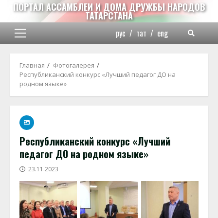
Перейти
ПОРТАЛ АССАМБЛЕИ И ДОМА ДРУЖБЫ НАРОДОВ
ТАТАРСТАНА
к
содержимому
рус
/
тат
/
eng
Основное
меню
Главная
Фотогалерея
Республиканский конкурс «Лучший педагог ДО на
родном языке»
Республиканский конкурс «Лучший
педагог ДО на родном языке»
23.11.2023