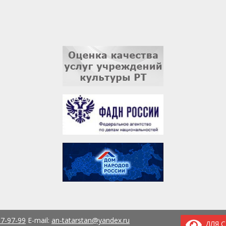
37-97-99
E-mail:
an-tatarstan@yandex.ru
ДЛЯ 