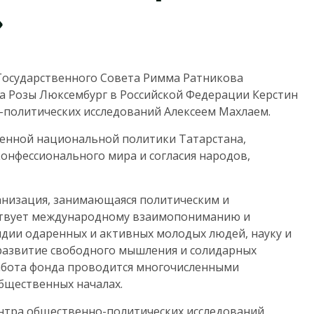
»
Государственного Совета Римма Ратникова
а Розы Люксембург в Российской Федерации Керстин
-политических исследований Алексеем Махлаем.
венной национальной политики Татарстана,
нфессионального мира и согласия народов,
анизация, занимающаяся политическим и
твует международному взаимопониманию и
ндии одаренных и активных молодых людей, науку и
 развитие свободного мышления и солидарных
Работа фонда проводится многочисленными
общественных началах.
ентра общественно-политических исследований