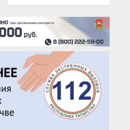
20 августа
Тарык Доган
22 августа
Евгений Ефимов
25 августа
Сэсэгма Бубеева
28 августа
Чингиз Мустафаев
29 августа
Надежда Рослова
1 сентября
Гали Хасанов
1 сентября
Владислав Тома