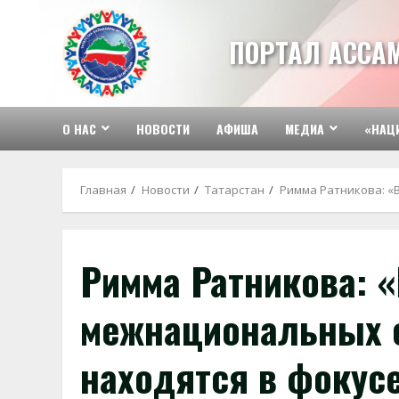
Перейти
к
ПОРТАЛ АССА
содержимому
О НАС
НОВОСТИ
АФИША
МЕДИА
«НАЦ
Главная
Новости
Татарстан
Римма Ратникова: «
Римма Ратникова: 
межнациональных 
находятся в фокус