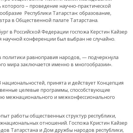
ь которого – проведение научно-практической
образие Республики Татарстан: образование,
автра в Общественной палате Татарстана.
рг в Российской Федерации госпожа Керстин Кайзер
я научной конференции был выбран не случайно.
в политики равноправия народов, — подчеркнула
ого мира заключается именно в многообразии».
 национальностей, принята и действует Концепция
твенные целевые программы, способствующие
нию межнационального и межконфессионального
пыт работы общественных структур республики,
жнациональных отношений. Госпожа Кристин Кайзер
одов Татарстана и Дом дружбы народов республики,