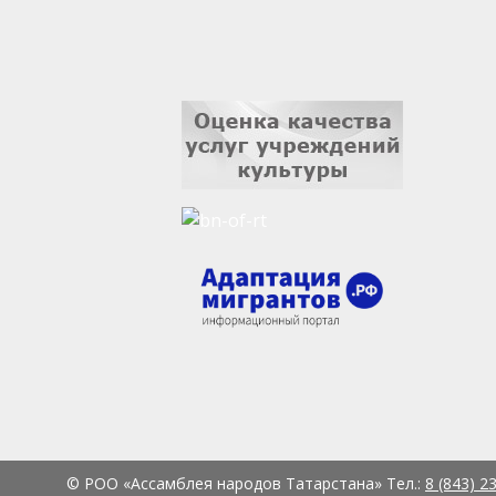
© РОО «Ассамблея народов Татарстана» Тел.:
8 (843) 2