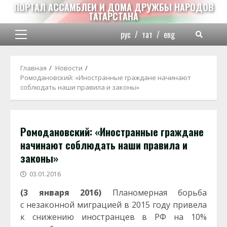
Перейти
ПОРТАЛ АССАМБЛЕИ И ДОМА ДРУЖБЫ НАРОДОВ
ТАТАРСТАНА
к
содержимому
рус
/
тат
/
eng
Основное
меню
Главная
Новости
Ромодановский: «Иностранные граждане начинают
соблюдать наши правила и законы»
Ромодановский: «Иностранные граждане
начинают соблюдать наши правила и
законы»
03.01.2016
(3 января 2016)
Планомерная борьба
с незаконной миграцией в 2015 году привела
к снижению иностранцев в РФ на 10%