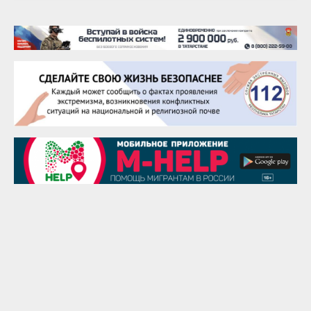
Тарык Доган
22 августа
Евгений Ефимов
25 августа
Сэсэгма Бубеева
28 августа
Чингиз Мустафаев
29 августа
Надежда Рослова
1 сентября
Гали Хасанов
1 сентября
Владислав Тома