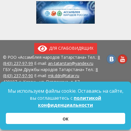
ДЛЯ СЛАБОВИДЯЩИХ
© РОО «Ассамблея народов Татарстана» Тел.:
8
(843) 237-97-99
E-mail:
an-tatarstan@yandex.ru
ГБУ «Дом Дружбы народов Татарстана» Тел.:
8
(843) 237-97-90
E-mail:
mk.ddn@tatar.ru
420107, г. Казань, ул. Павлюхина, д. 57
Мы используем файлы cookie. Оставаясь на сайте,
вы соглашаетесь с
политикой
конфиденциальности
Политика обработки персональных данных
Согласие на обработку персональных данных
OK