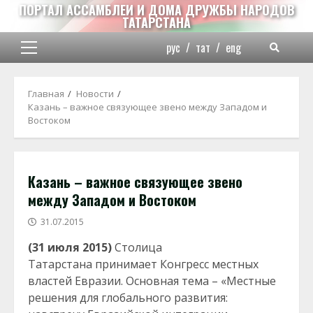
Перейти
ПОРТАЛ АССАМБЛЕИ И ДОМА ДРУЖБЫ НАРОДОВ
ТАТАРСТАНА
к
содержимому
рус
/
тат
/
eng
Основное
меню
Главная
Новости
Казань – важное связующее звено между Западом и
Востоком
Казань – важное связующее звено
между Западом и Востоком
31.07.2015
(31 июля 2015)
Столица
Татарстана принимает Конгресс местных
властей Евразии. Основная тема – «Местные
решения для глобального развития: