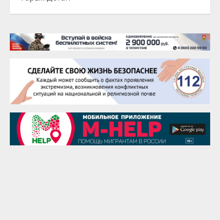
22 августа
Евгений Ефимов
25 августа
Сэсэгма Бубеева
28 августа
Чингиз Мустафаев
29 августа
Надежда Рослова
1 сентября
Гали Хасанов
1 сентября
Владислав Тома
3 сентября
Ильдар Гильмутдинов