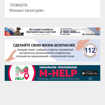
14 августа
Михаил Хачатурян
20 августа
Тарык Доган
22 августа
Евгений Ефимов
25 августа
Сэсэгма Бубеева
28 августа
Чингиз Мустафаев
29 августа
Надежда Рослова
1 сентября
Гали Хасанов
1 сентября
Владислав Тома