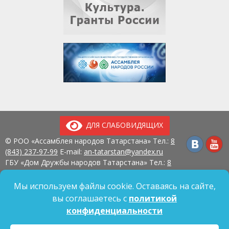
ДЛЯ СЛАБОВИДЯЩИХ
© РОО «Ассамблея народов Татарстана» Тел.:
8
(843) 237-97-99
E-mail:
an-tatarstan@yandex.ru
ГБУ «Дом Дружбы народов Татарстана» Тел.:
8
(843) 237-97-90
E-mail:
mk.ddn@tatar.ru
420107, г. Казань, ул. Павлюхина, д. 57
Мы используем файлы cookie. Оставаясь на сайте,
вы соглашаетесь с
политикой
конфиденциальности
Политика обработки персональных данных