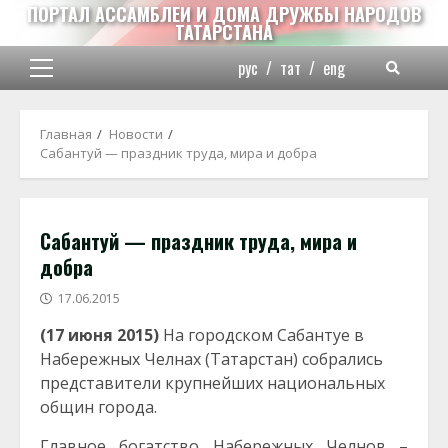
Перейти
ПОРТАЛ АССАМБЛЕИ И ДОМА ДРУЖБЫ НАРОДОВ
ТАТАРСТАНА
к
содержимому
рус
/
тат
/
eng
Основное
меню
Главная
Новости
Сабантуй — праздник труда, мира и добра
Сабантуй — праздник труда, мира и
добра
17.06.2015
(17 июня 2015)
На городском Сабантуе в
Набережных Челнах (Татарстан) собрались
представители крупнейших национальных
общин города.
Главное богатство Набережных Челнов –