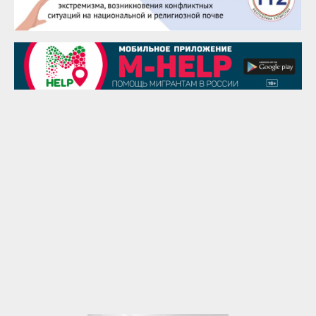
28 августа
Чингиз Мустафаев
29 августа
Надежда Рослова
1 сентября
Гали Хасанов
1 сентября
Владислав Тома