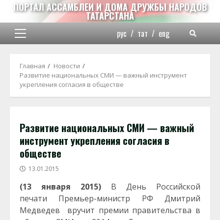
Перейти
ПОРТАЛ АССАМБЛЕИ И ДОМА ДРУЖБЫ НАРОДОВ
ТАТАРСТАНА
к
содержимому
рус
/
тат
/
eng
Основное
меню
Главная
Новости
Развитие национальных СМИ — важный инструмент
укрепления согласия в обществе
Развитие национальных СМИ — важный
инструмент укрепления согласия в
обществе
13.01.2015
(13 января 2015)
В День Российской
печати
Премьер-министр РФ Дмитрий
Медведев вручит премии правительства в