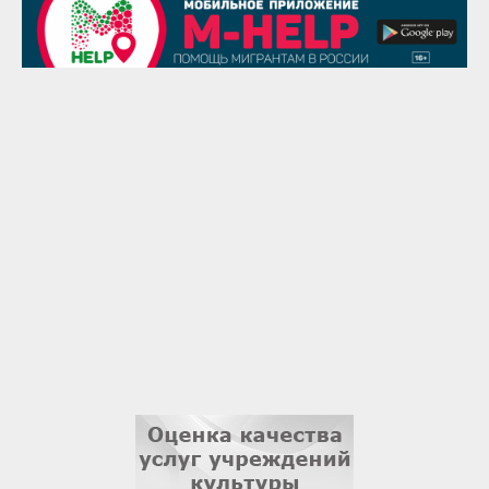
29 августа
Надежда Рослова
1 сентября
Гали Хасанов
1 сентября
Владислав Тома