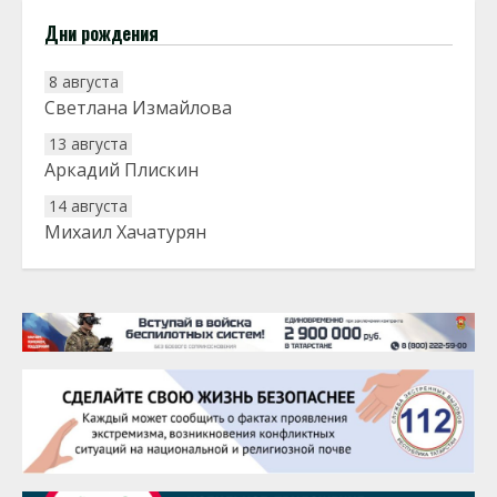
Дни рождения
8 августа
Светлана Измайлова
13 августа
Аркадий Плискин
14 августа
Михаил Хачатурян
20 августа
Тарык Доган
22 августа
Евгений Ефимов
25 августа
Сэсэгма Бубеева
28 августа
Чингиз Мустафаев