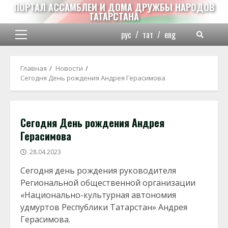
Перейти
ПОРТАЛ АССАМБЛЕИ И ДОМА ДРУЖБЫ НАРОДОВ
ТАТАРСТАНА
к
содержимому
рус
/
тат
/
eng
Основное
меню
Главная
Новости
Сегодня День рождения Андрея Герасимова
Сегодня День рождения Андрея
Герасимова
28.04.2023
Сегодня день рождения руководителя
Региональной общественной организации
«Национально-культурная автономия
удмуртов Республики Татарстан» Андрея
Герасимова.