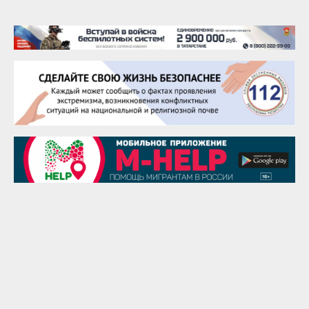
Тарык Доган
22 августа
Евгений Ефимов
25 августа
Сэсэгма Бубеева
28 августа
Чингиз Мустафаев
29 августа
Надежда Рослова
1 сентября
Гали Хасанов
1 сентября
Владислав Тома