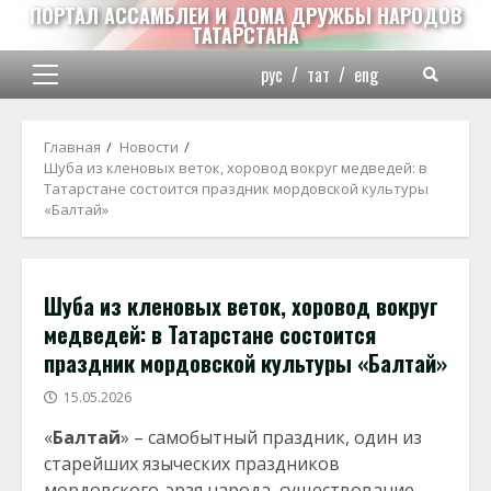
Перейти
ПОРТАЛ АССАМБЛЕИ И ДОМА ДРУЖБЫ НАРОДОВ
ТАТАРСТАНА
к
содержимому
рус
/
тат
/
eng
Основное
меню
Главная
Новости
Шуба из кленовых веток, хоровод вокруг медведей: в
Татарстане состоится праздник мордовской культуры
«Балтай»
Шуба из кленовых веток, хоровод вокруг
медведей: в Татарстане состоится
праздник мордовской культуры «Балтай»
15.05.2026
«
Балтай
» – самобытный праздник, один из
старейших языческих праздников
мордовского-эрзя народа, существование